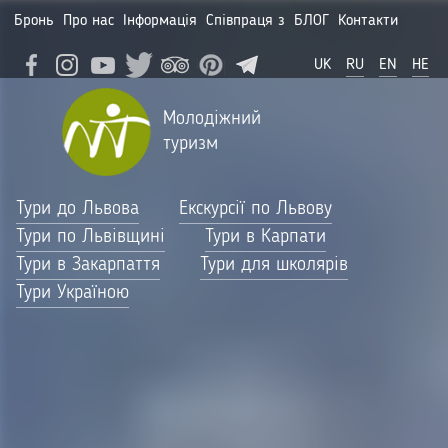
Бронь
Про нас
Інформація
Співпраця з
БЛОГ
Контакти
UK
RU
EN
HE
Молодіжний
туризм
Тури до Львова
Екскурсії по Львову
Тури по Львівщині
Тури в Карпати
Тури в Закарпаття
Тури для школярів
Тури Україною