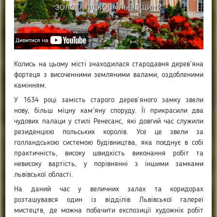
Колись на цьому місті знаходилася стародавня дерев’яна
фортеця з височенними земляними валами, оздобленими
камінням.
У 1634 році замість старого дерев’яного замку звели
нову, більш міцну кам’яну споруду. Її прикрасили два
чудових палаци у стилі Ренесанс, які довгий час служили
резиденцією польських королів. Усе це звели за
голландською системою будівництва, яка поєднує в собі
практичність, високу швидкість виконання робіт та
невисоку вартість, у порівнянні з іншими замками
львівської області.
На даний час у величних залах та коридорах
розташувався один із відділів Львівської галереї
мистецтв, де можна побачити експозиції художніх робіт