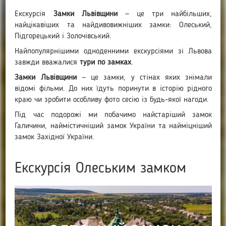
Екскурсія
Замки Львівщини
— це три найбільших,
найцікавіших та найдивовижніших замки: Олеський,
Підгорецький і Золочівський.
Найпопулярнішими одноденними екскурсіями зі Львова
завжди вважалися
тури по замках
.
Замки Львівщини
— це замки, у стінах яких знімали
відомі фільми. До них їдуть поринути в історію рідного
краю чи зробити особливу фото сесію із будь-якої нагоди.
Під час подорожі ми побачимо найстаріший замок
Галичини, наймістичніший замок України та найміцніший
замок Західної України.
Екскурсія Олеським замком