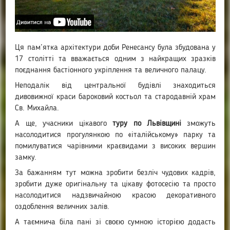
Ця пам’ятка архітектури доби Ренесансу була збудована у
17 столітті та вважається одним з найкращих зразків
поєднання бастіонного укріплення та величного палацу.
Неподалік від центральної будівлі знаходиться
дивовижної краси бароковий костьол та стародавній храм
Св. Михайла.
А ще, учасники цікавого
туру по Львівщині
зможуть
насолодитися прогулянкою по «італійському» парку та
помилуватися чарівними краєвидами з високих вершин
замку.
За бажанням тут можна зробити безліч чудових кадрів,
зробити дуже оригінальну та цікаву фотосесію та просто
насолодитися надзвичайною красою декоративного
оздоблення величних залів.
А таємнича біла пані зі своєю сумною історією додасть