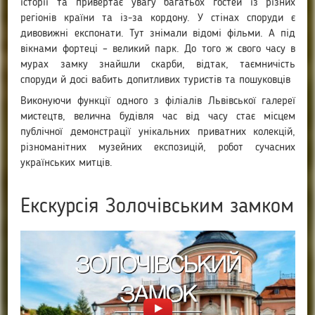
історії та привертає увагу багатьох гостей із різних
регіонів країни та із-за кордону. У стінах споруди є
дивовижні експонати. Тут знімали відомі фільми. А під
вікнами фортеці – великий парк. До того ж свого часу в
мурах замку знайшли скарби, відтак, таємничість
споруди й досі вабить допитливих туристів та пошуковців
Виконуючи функції одного з філіалів Львівської галереї
мистецтв, велична будівля час від часу стає місцем
публічної демонстрації унікальних приватних колекцій,
різноманітних музейних експозицій, робот сучасних
українських митців.
Екскурсія Золочівським замком