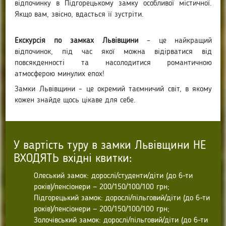
відпочинку в Підгорецькому замку особливої містичної.
Якщо вам, звісно, вдасться її зустріти.
Екскурсія по замках Львівщини
– це найкращий
відпочинок, під час якої можна відірватися від
повсякденності та насолодитися романтичною
атмосферою минулих епох!
Замки Львівщини – це окремий таємничий світ, в якому
кожен знайде щось цікаве для себе.
У вартість туру в замки Львівщини НЕ
ВХОДЯТЬ вхідні квитки:
Олеський замок: дорослі/студенти/діти (до 6-ти
років)/пенсіонери — 200/150/100/100 грн;
Підгорецький замок: дорослі/пільговий/діти (до 6-ти
років)/пенсіонери — 200/150/100/100 грн;
Золочівський замок: дорослі/пільговий/діти (до 6-ти