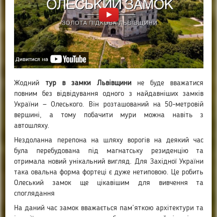
Жодний
тур в замки Львівщини
не буде вважатися
повним без відвідування одного з найдавніших замків
України — Олеського. Він розташований на 50-метровій
вершині, а тому побачити мури можна навіть з
автошляху.
Нездоланна перепона на шляху ворогів на деякий час
була перебудована під магнатську резиденцію та
отримала новий унікальний вигляд. Для Західної України
така овальна форма фортеці є дуже нетиповою. Це робить
Олеський замок ще цікавішим для вивчення та
споглядання
На даний час замок вважається пам’яткою архітектури та