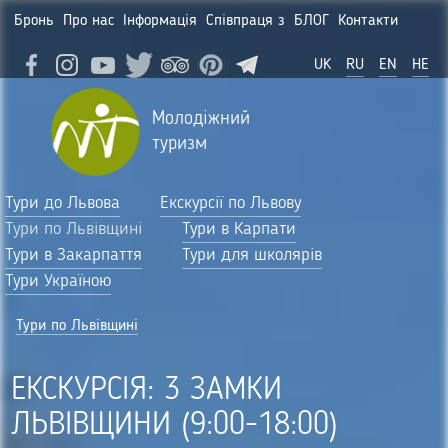
Бронь
Про нас
Інформація
Співпраця з
БЛОГ
Контакти
UK
RU
EN
HE
Молодіжний
туризм
Тури до Львова
Екскурсії по Львову
Тури по Львівщині
Тури в Карпати
Тури в Закарпаття
Тури для школярів
Тури Україною
Тури по Львівщині
ЕКСКУРСІЯ: 3 ЗАМКИ
ЛЬВІВЩИНИ (9:00-18:00)