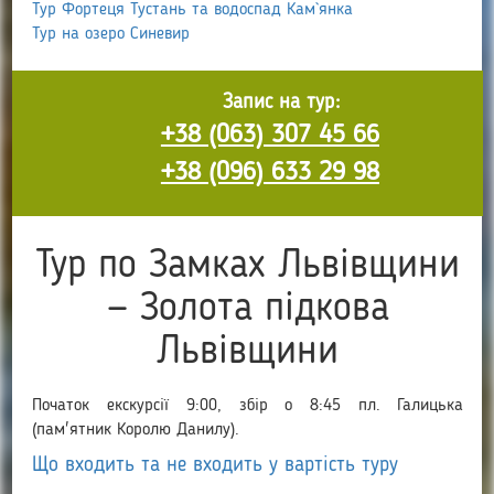
Тур Фортеця Тустань та водоспад Кам`янка
Тур на озеро Синевир
Запис на тур:
+38 (063) 307 45 66
+38 (096) 633 29 98
Тур по Замках Львівщини
— Золота підкова
Львівщини
Початок екскурсії 9:00, збір о 8:45 пл. Галицька
(пам'ятник Королю Данилу).
Що входить та не входить у вартість туру