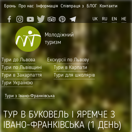
Бронь
Про нас
Інформація
Співпраця з
БЛОГ
Контакти
UK
RU
EN
HE
Молодіжний
туризм
Тури до Львова
Екскурсії по Львову
Тури по Львівщині
Тури в Карпати
Тури в Закарпаття
Тури для школярів
Тури Україною
Тури з Івано-Франківська
ТУР В БУКОВЕЛЬ І ЯРЕМЧЕ З
ІВАНО-ФРАНКІВСЬКА (1 ДЕНЬ)