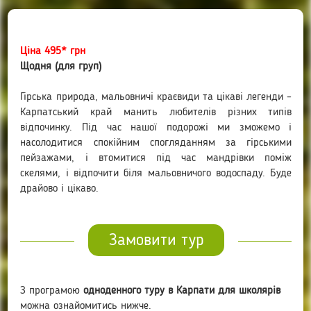
Ціна 495* грн
Щодня (для груп)
Гірська природа, мальовничі краєвиди та цікаві легенди –
Карпатський край манить любителів різних типів
відпочинку. Під час нашої подорожі ми зможемо і
насолодитися спокійним спогляданням за гірськими
пейзажами, і втомитися під час мандрівки поміж
скелями, і відпочити біля мальовничого водоспаду. Буде
драйово і цікаво.
Замовити тур
З програмою
одноденного туру в Карпати для школярів
можна ознайомитись нижче.