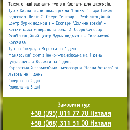
Також є інші варіанти турів в Карпати для школярів:
Тур в Карпати для школярів на 1 день: 1. Гора Гимба і
водоспад Шипіт, 2. Озеро Синевир — Реабілітаційний
центр бурих ведмедів — Екопарк "Долина вовків" -
Келечинська мінеральна вода, 3. Озеро Синевир —
Реабілітаційний центр бурих ведмедів — Село-музей
Колочава.
Тур на Говерлу з Ворохти на 1 день
Манявський скит з Івано-Франківська на 1 день
Гуцульщина з Ворохти на 1 день
Карпатський трамвайчик і медоварня "Чорна бджола" зі
Львова на 1 день
Говерла на 2 дні
Говерла на 3 дні
Замовити тур:
+38 (095) 011 77 70 Наталя
+38 (068) 311 31 00 Наталя