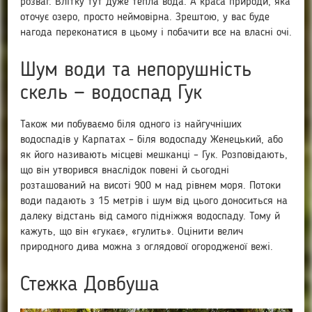
розваг. Влітку тут дуже тепла вода. А краса природи, яка
оточує озеро, просто неймовірна. Зрештою, у вас буде
нагода переконатися в цьому і побачити все на власні очі.
Шум води та непорушність
скель — водоспад Гук
Також ми побуваємо біля одного із найгучніших
водоспадів у Карпатах – біля водоспаду Женецький, або
як його називають місцеві мешканці – Гук. Розповідають,
що він утворився внаслідок повені й сьогодні
розташований на висоті 900 м над рівнем моря. Потоки
води падають з 15 метрів і шум від цього доноситься на
далеку відстань від самого підніжжя водоспаду. Тому й
кажуть, що він «гукає», «гулить». Оцінити велич
природного дива можна з оглядової огородженої вежі.
Стежка Довбуша