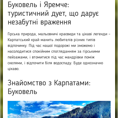
Буковель і Яремче:
туристичний дует, що дарує
незабутні враження
Гірська природа, мальовничі краєвиди та цікаві легенди –
Карпатський край манить любителів різних типів
відпочинку. Під час нашої подорожі ми зможемо і
насолодитися спокійним спогляданням за гірськими
пейзажами, і втомитися під час мандрівки поміж
скелями, і відпочити біля водоспаду. Буде однозначно
цікаво.
Знайомство з Карпатами:
Буковель