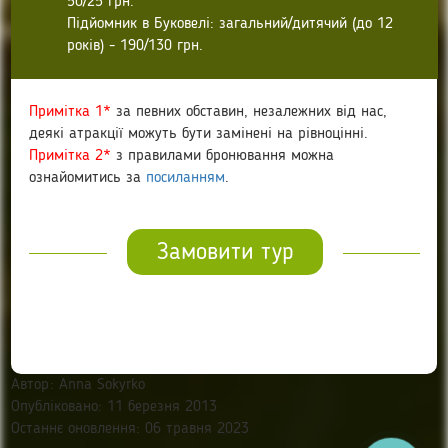
50/25 грн.
Підйомник в Буковелі: загальний/дитячий (до 12
років) - 190/130 грн.
Примітка 1*
за певних обставин, незалежних від нас,
деякі атракції можуть бути замінені на рівноцінні.
Примітка 2*
з правилами бронювання можна
ознайомитись за
посиланням
.
Замовити тур
Автор:
Anna Sokyrko
Опубліковано: 11 березня 2013
Останнє оновлення: 06 травня 2023