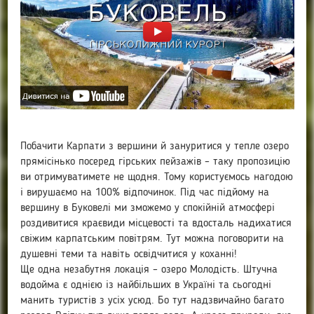
Побачити Карпати з вершини й зануритися у тепле озеро
прямісінько посеред гірських пейзажів – таку пропозицію
ви отримуватимете не щодня. Тому користуємось нагодою
і вирушаємо на 100% відпочинок. Під час підйому на
вершину в Буковелі ми зможемо у спокійній атмосфері
роздивитися краєвиди місцевості та вдосталь надихатися
свіжим карпатським повітрям. Тут можна поговорити на
душевні теми та навіть освідчитися у коханні!
Ще одна незабутня локація – озеро Молодість. Штучна
водойма є однією із найбільших в Україні та сьогодні
манить туристів з усіх усюд. Бо тут надзвичайно багато