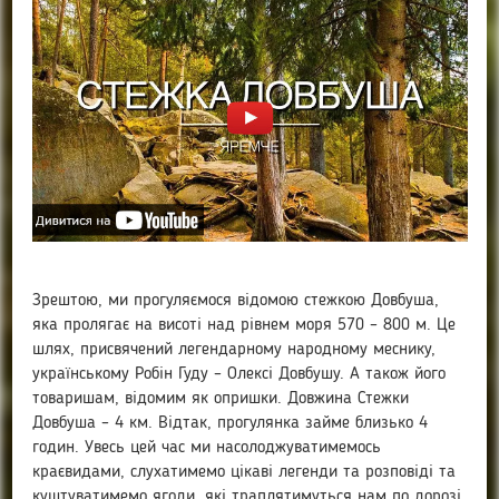
Зрештою, ми прогуляємося відомою стежкою Довбуша,
яка пролягає на висоті над рівнем моря 570 – 800 м. Це
шлях, присвячений легендарному народному меснику,
українському Робін Гуду – Олексі Довбушу. А також його
товаришам, відомим як опришки. Довжина Стежки
Довбуша – 4 км. Відтак, прогулянка займе близько 4
годин. Увесь цей час ми насолоджуватимемось
краєвидами, слухатимемо цікаві легенди та розповіді та
куштуватимемо ягоди, які траплятимуться нам по дорозі.