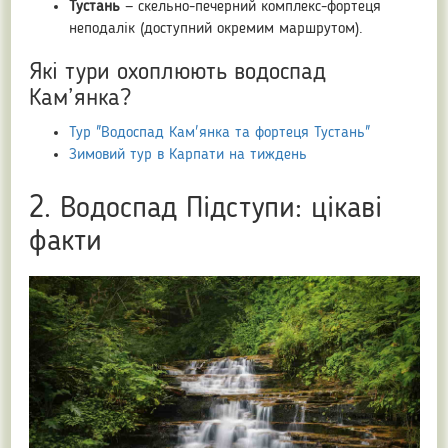
Тустань
— скельно-печерний комплекс-фортеця
неподалік (доступний окремим маршрутом).
Які тури охоплюють водоспад
Кам’янка?
Тур "Водоспад Кам'янка та фортеця Тустань"
Зимовий тур в Карпати на тиждень
2. Водоспад Підступи: цікаві
факти