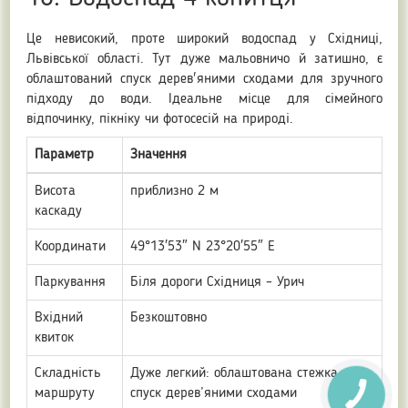
Це невисокий, проте широкий водоспад у Східниці,
Львівської області. Тут дуже мальовничо й затишно, є
облаштований спуск дерев'яними сходами для зручного
підходу до води. Ідеальне місце для сімейного
відпочинку, пікніку чи фотосесій на природі.
Параметр
Значення
Висота
приблизно 2 м
каскаду
Координати
49°13′53″ N 23°20′55″ E
Паркування
Біля дороги Східниця – Урич
Вхідний
Безкоштовно
квиток
Складність
Дуже легкий: облаштована стежка,
маршруту
спуск дерев’яними сходами