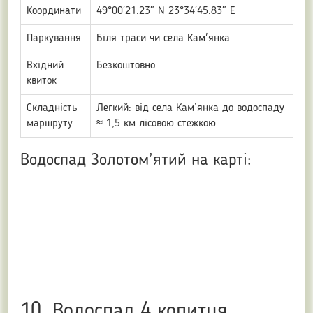
Координати
49°00′21.23″ N 23°34′45.83″ E
Паркування
Біля траси чи села Кам'янка
Вхідний
Безкоштовно
квиток
Складність
Легкий: від села Кам’янка до водоспаду
маршруту
≈ 1,5 км лісовою стежкою
Водоспад Золотом’ятий на карті:
10. Водоспад 4 копитця