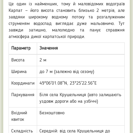
Це один із найменших, тому й маловідомих водограїв
Карпат — його висота становить близько 2 метрів, але
завдяки широкому водному потоку та розгалуженим
струменям водоспад виглядає дуже мальовничо. Тут
завжди затишно, малолюдно та панує справжня
атмосфера дикої карпатської природи.
Параметр
Значення
Висота
2 м
Ширина
до 7 м (залежно від сезону)
Координати
49°06′01.08″N, 23°25′22.56″E
Паркування
Біля села Крушельниця (авто залишають
уздовж дороги або на узбіччі)
Вхідний
Безкоштовно
квиток
Складність
Середній: від села Крушельниця до