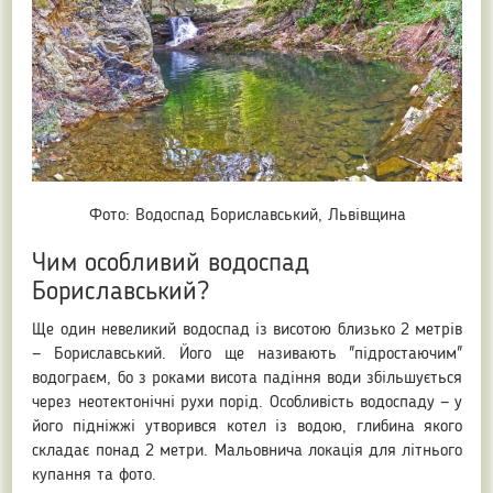
Фото: Водоспад Бориславський, Львівщина
Чим особливий водоспад
Бориславський?
Ще один невеликий водоспад із висотою близько 2 метрів
— Бориславський. Його ще називають "підростаючим"
водограєм, бо з роками висота падіння води збільшується
через неотектонічні рухи порід. Особливість водоспаду — у
його підніжжі утворився котел із водою, глибина якого
складає понад 2 метри. Мальовнича локація для літнього
купання та фото.