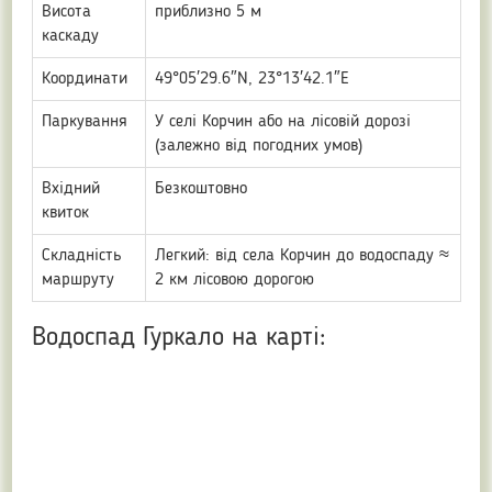
Висота
приблизно 5 м
каскаду
Координати
49°05′29.6″N, 23°13′42.1″E
Паркування
У селі Корчин або на лісовій дорозі
(залежно від погодних умов)
Вхідний
Безкоштовно
квиток
Складність
Легкий: від села Корчин до водоспаду ≈
маршруту
2 км лісовою дорогою
Водоспад Гуркало на карті: