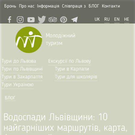
Бронь
Про нас
Інформація
Співпраця з
БЛОГ
Контакти
UK
RU
EN
HE
Молодіжний
туризм
Тури до Львова
Екскурсії по Львову
Тури по Львівщині
Тури в Карпати
Тури в Закарпаття
Тури для школярів
Тури Україною
БЛОГ
Водоспади Львівщини: 10
найгарніших маршрутів, карта,