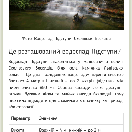
Фото: Водоспад Підступи, Сколівські Бескиди
Де розташований водоспад Підступи?
Водоспад Підступи знаходиться у мальовничій долині
Сколівських Бескидів, біля села Кам'янка Львівської
області. Це два послідовних водоспади: верхній висотою
близько 4 метрів і нижній — до 2 метрів (відстань між
ними близько 850 м). Обидва каскади легко доступні,
оточені буковим лісом та майже завжди безлюдні, тому
ідеально підходять для спокійного відпочинку на природі
або фотосесії.
Параметр
Значення
Висота
Верхній — 4 м; нижній — до 2 м