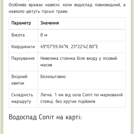
Особливо вражає навесні, коли водоспад повноводний, а
навколо цвітуть гірські трави.
Параметр
Значення
Висота
8 м
Координати
49°07′59.04″N, 23°22′42.80″E
Паркування
Невелика стоянка біля входу у лісовий
масив
Вхідний
Безкоштовно
квиток
Складність
Легка: 1 км від села Сопіт по маркованій
маршруту
стежці, без крутих підйомів
Водоспад Сопіт на карті: