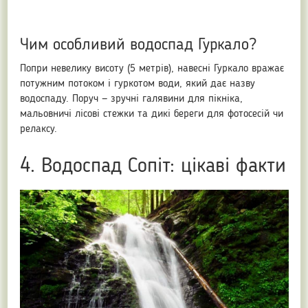
Чим особливий водоспад Гуркало?
Попри невелику висоту (5 метрів), навесні Гуркало вражає
потужним потоком і гуркотом води, який дає назву
водоспаду. Поруч — зручні галявини для пікніка,
мальовничі лісові стежки та дикі береги для фотосесій чи
релаксу.
4. Водоспад Сопіт: цікаві факти