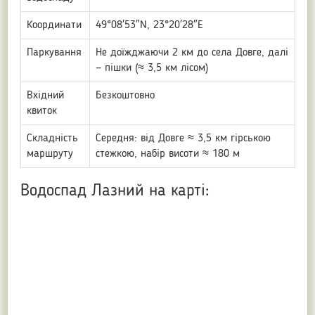
Координати
49°08′53″N, 23°20′28″E
Паркування
Не доїжджаючи 2 км до села Довге, далі
— пішки (≈ 3,5 км лісом)
Вхідний
Безкоштовно
квиток
Складність
Середня: від Довге ≈ 3,5 км гірською
маршруту
стежкою, набір висоти ≈ 180 м
Водоспад Лазний на карті: