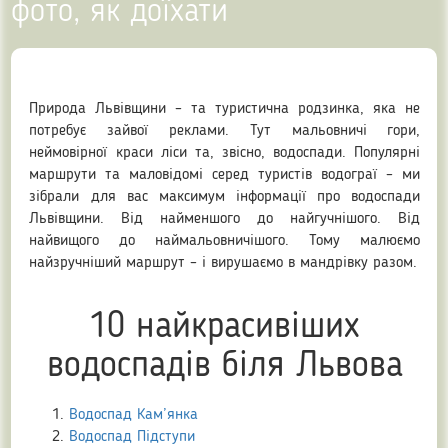
фото, як доїхати
Природа Львівщини – та туристична родзинка, яка не
потребує зайвої реклами. Тут мальовничі гори,
неймовірної краси ліси та, звісно, водоспади. Популярні
маршрути та маловідомі серед туристів водограї – ми
зібрали для вас максимум інформації про водоспади
Львівщини. Від найменшого до найгучнішого. Від
найвищого до наймальовничішого. Тому малюємо
найзручніший маршрут – і вирушаємо в мандрівку разом.
10 найкрасивіших
водоспадів біля Львова
Водоспад Кам’янка
Водоспад Підступи