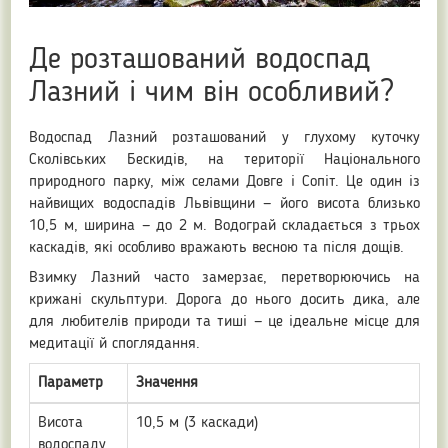
Де розташований водоспад
Лазний і чим він особливий?
Водоспад Лазний розташований у глухому куточку
Сколівських Бескидів, на території Національного
природного парку, між селами Довге і Сопіт. Це один із
найвищих водоспадів Львівщини — його висота близько
10,5 м, ширина — до 2 м. Водограй складається з трьох
каскадів, які особливо вражають весною та після дощів.
Взимку Лазний часто замерзає, перетворюючись на
крижані скульптури. Дорога до нього досить дика, але
для любителів природи та тиші — це ідеальне місце для
медитації й споглядання.
Параметр
Значення
Висота
10,5 м (3 каскади)
водоспаду