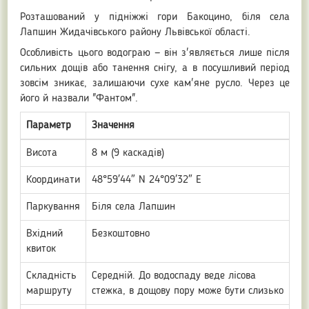
Розташований у підніжжі гори Бакоцино, біля села
Лапшин Жидачівського району Львівської області.
Особливість цього водограю — він з'являється лише після
сильних дощів або танення снігу, а в посушливий період
зовсім зникає, залишаючи сухе кам'яне русло. Через це
його й назвали "Фантом".
Параметр
Значення
Висота
8 м (9 каскадів)
Координати
48°59′44″ N 24°09′32″ E
Паркування
Біля села Лапшин
Вхідний
Безкоштовно
квиток
Складність
Середній. До водоспаду веде лісова
маршруту
стежка, в дощову пору може бути слизько