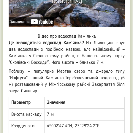
Відео про водоспад Кам’янка
Де знаходиться водоспад Кам’янка?
На Львівщині існує
два водоспади з подібною назвою, але найвідоміший —
Кам’янка у Сколівському районі, в Національному парку
"Сколівські Бескиди". Його висота — близько 7 м.
Поблизу — популярне Мертве озеро та джерело типу
"Нафтуся". Інший Кам’янко-Теребовлянський водоспад (6
м) розташований у Міжгірському районі Закарпаття біля
озера Синевир.
Параметр
Значення
Висота каскаду
7 м
Координати
49°02′47.4″N, 23°28′24.2″E