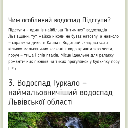
Чим особливий водоспад Підступи?
Підступи — один із найбільш “інтимних” водоспадів
Львівщини: тут майже ніколи не буває натовпу, а навколо
— справжня дикість Карпат. Водограй складається з
кількох мальовничих каскадів, вода кришталево чиста,
поруч — тиша і спів птахів. Місце ідеальне для релаксу,
романтичних пікніків чи тихих прогулянок у будь-яку пору
року.
3. Водоспад Гуркало —
наймальовничіший водоспад
Львівської області