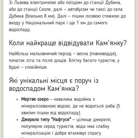
Зі Львова електричкою або поїздом до станції Дубина,
або до станції Сколе, далі — автобусом чи таксі до села
Дубина (близько 8 км). Далі — пішки лісовою стежкою до
входу у Національний парк і ще 1 км до самого
водоспаду.
Коли найкраще відвідувати Кам’янку?
Найбільш мальовничий період — весна (повноводдя),
початок літа та після дощів. Влітку багато туристів, у
будні — спокійніше.
Які унікальні місця є поруч із
водоспадом Кам’янка?
Мертве озеро
— невелика водойма з
мінералізованою водою, де не водиться риба (5
хвилин пішки від водоспаду).
Джерело типу "Нафтуся"
— цілюще джерело,
популярне серед туристів, вода має слабку
мінералізацію і добре втамовує спрагу.