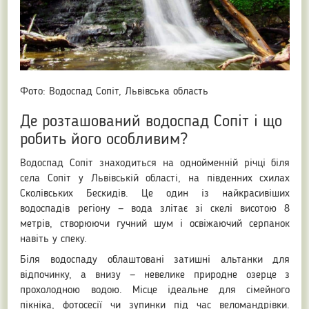
Фото: Водоспад Сопіт, Львівська область
Де розташований водоспад Сопіт і що
робить його особливим?
Водоспад Сопіт знаходиться на однойменній річці біля
села Сопіт у Львівській області, на південних схилах
Сколівських Бескидів. Це один із найкрасивіших
водоспадів регіону — вода злітає зі скелі висотою 8
метрів, створюючи гучний шум і освіжаючий серпанок
навіть у спеку.
Біля водоспаду облаштовані затишні альтанки для
відпочинку, а внизу — невелике природне озерце з
прохолодною водою. Місце ідеальне для сімейного
пікніка, фотосесії чи зупинки під час веломандрівки.