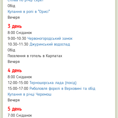
Сплав по річці Серет
Обід
Купання в ропі в "Орисі"
Вечеря
3 день
8:00 Сніданок
9:00-10:30
Червоногородський замок
10:30-11:30
Джуринський водоспад
Обід
Поселення в готель в Карпатах
Вечеря
4 день
8:00 Сніданок
12:00-15:00
Терношорська лада (похід)
15:00-17:00
Риболовля форелі в Верховині та обід
Купання в річці Черемош
Вечеря
5 день
7:00 Сніданок