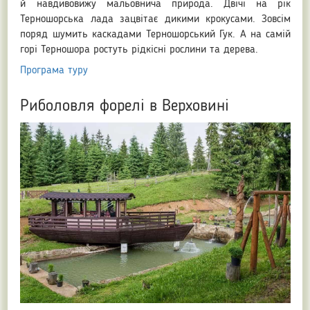
й навдивовижу мальовнича природа. Двічі на рік
Терношорська лада зацвітає дикими крокусами. Зовсім
поряд шумить каскадами Терношорський Гук. А на самій
горі Терношора ростуть рідкісні рослини та дерева.
Програма туру
Риболовля форелі в Верховині