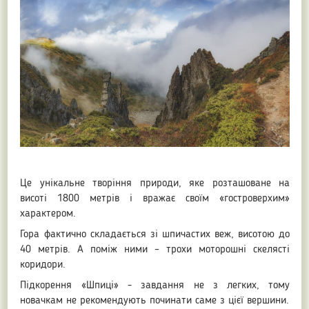
Це унікальне творіння природи, яке розташоване на
висоті 1800 метрів і вражає своїм «гостроверхим»
характером.
Гора фактично складається зі шпичастих веж, висотою до
40 метрів. А поміж ними – трохи моторошні скелясті
коридори.
Підкорення «Шпиці» - завдання не з легких, тому
новачкам не рекомендують починати саме з цієї вершини.