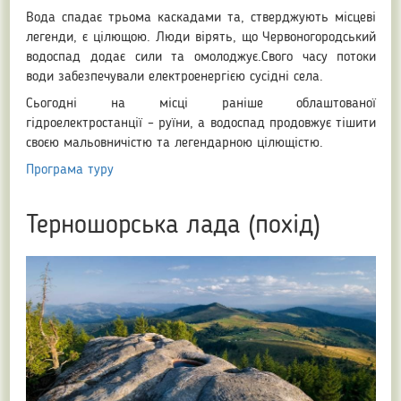
Вода спадає трьома каскадами та, стверджують місцеві
легенди, є цілющою. Люди вірять, що Червоногородський
водоспад додає сили та омолоджує.Свого часу потоки
води забезпечували електроенергією сусідні села.
Сьогодні на місці раніше облаштованої
гідроелектростанції – руїни, а водоспад продовжує тішити
своєю мальовничістю та легендарною цілющістю.
Програма туру
Терношорська лада (похід)