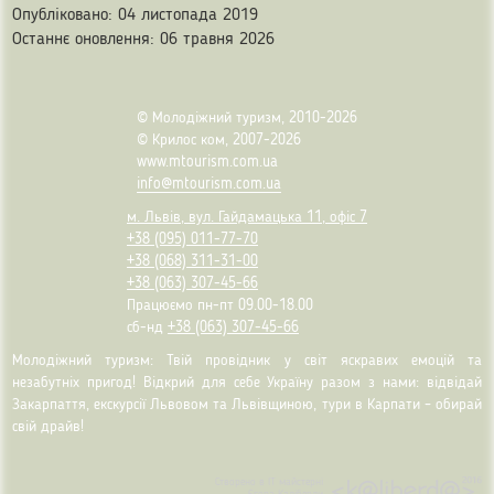
Опубліковано: 04 листопада 2019
Останнє оновлення: 06 травня 2026
© Молодіжний туризм, 2010-2026
© Крилос ком, 2007-2026
www.mtourism.com.ua
info@mtourism.com.ua
м. Львів, вул. Гайдамацька 11, офіс 7
+38 (095) 011-77-70
+38 (068) 311-31-00
+38 (063) 307-45-66
Працюємо пн-пт 09.00-18.00
сб-нд
+38 (063) 307-45-66
Молодіжний туризм: Твій провідник у світ яскравих емоцій та
незабутніх пригод! Відкрий для себе Україну разом з нами: відвідай
Закарпаття, екскурсії Львовом та Львівщиною, тури в Карпати – обирай
свій драйв!
Створено в ІТ майстерні