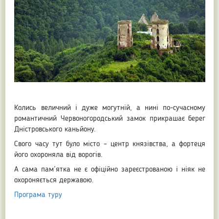
Колись величний і дуже могутній, а нині по-сучасному
романтичний Червоногородський замок прикрашає берег
Дністровського каньйону.
Свого часу тут було місто – центр князівства, а фортеця
його охороняла від ворогів.
А сама пам’ятка не є офіційно зареєстрованою і ніяк не
охороняється державою.
Програма туру