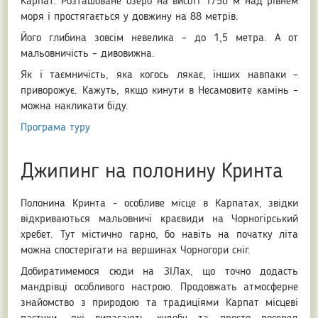
Карпат. Розташоване озеро на висоті 1750 м над рівнем
моря і простягається у довжину на 88 метрів.
Його глибина зовсім невелика – до 1,5 метра. А от
мальовничість – дивовижна.
Як і таємничість, яка когось лякає, інших навпаки –
приворожує. Кажуть, якщо кинути в Несамовите камінь –
можна накликати біду.
Програма туру
Джипинг на полонину Кринта
Полонина Кринта - особливе місце в Карпатах, звідки
відкриваються мальовничі краєвиди на Чорногірський
хребет. Тут містично гарно, бо навіть на початку літа
можна спостерігати на вершинах Чорногори сніг.
Добиратимемося сюди на ЗІЛах, що точно додасть
мандрівці особливого настрою. Продовжать атмосферне
знайомство з природою та традиціями Карпат місцеві