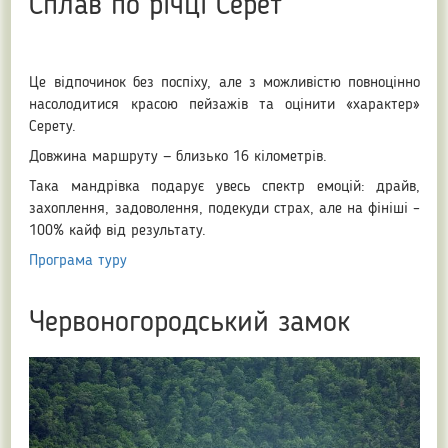
Сплав по річці Серет
Це відпочинок без поспіху, але з можливістю повноцінно
насолодитися красою пейзажів та оцінити «характер»
Серету.
Довжина маршруту — близько 16 кілометрів.
Така мандрівка подарує увесь спектр емоцій: драйв,
захоплення, задоволення, подекуди страх, але на фініші –
100% кайф від результату.
Програма туру
Червоногородський замок