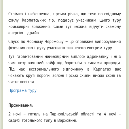
Стрімка і небезпечна, гірська річка, що тече по східному
схилу Карпатських гір, подарує учасникам цього туру
неймовірні враження. Саме тут можна відчути скажену
енергію і драйв.
Спуск по Чорному Черемошу — це справжнє випробування
фізичних сил і духу учасників тижневого екстрим туру.
Тут гарантований неймовірний виплеск адреналіну і ні з
чим незрівнянний кайф від боротьби з силами природи.
Під час екстремального відпочинку в Карпатах вас
чекають круті пороги, зелені гірські схили, високі скелі та
чисте повітря.
Програма туру
Проживання:
2 ночі — готель на Тернопільській області та 4 ночі —
садибі готельного типу в Верховині.