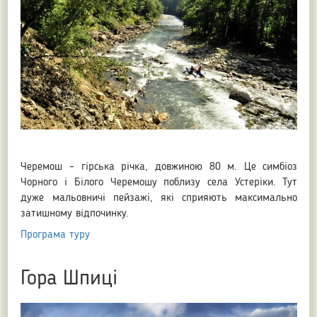
Черемош – гірська річка, довжиною 80 м. Це симбіоз
Чорного і Білого Черемошу поблизу села Устеріки. Тут
дуже мальовничі пейзажі, які сприяють максимально
затишному відпочинку.
Програма туру
Гора Шпиці