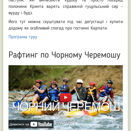
пастухи, які випасають худобу та просто посеред
полонини Кринта варять справжній гуцульський сир -
вурду і будз.
Його тут можна скуштувати під час дегустації і купити
додому як особливий спогад про гостинні Карпати.
Програма туру
Рафтинг по Чорному Черемошу