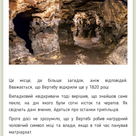
Це місце, де більше загадок, аніж відповідей.
Вважається, що Вертебу відкрили ще у 1820 році.
Випадковий «відкривач» тоді вирішив, що знайшов саме
пекло, на дні якого були сотні кісток та черепів. Як
свідчать дані вчених, йдеться про останки трипільців.
Проте досі не зрозуміло, що у Вертебі робив нагрудний
чоловічий символ міці та влади, якщо в той час панував
матріархат.