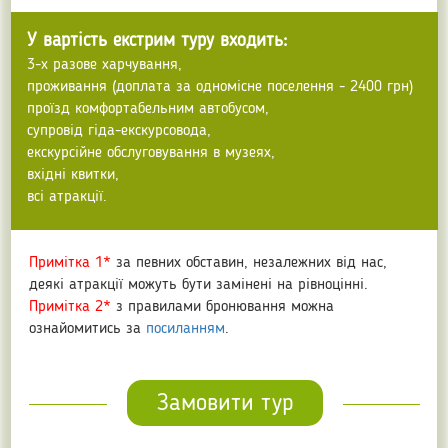
У вартість екстрим туру входить:
3-х разове харчування,
проживання (доплата за одномісне поселення - 2400 грн)
проїзд комфортабельним автобусом,
супровід гіда-екскурсовода,
екскурсійне обслуговування в музеях,
вхідні квитки,
всі атракції.
Примітка 1*
за певних обставин, незалежних від нас,
деякі атракції можуть бути замінені на рівноцінні.
Примітка 2*
з правилами бронювання можна
ознайомитись за
посиланням
.
Замовити тур