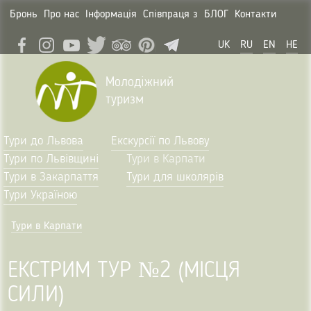
Бронь
Про нас
Інформація
Співпраця з
БЛОГ
Контакти
UK
RU
EN
HE
Молодіжний
туризм
Тури до Львова
Екскурсії по Львову
Тури по Львівщині
Тури в Карпати
Тури в Закарпаття
Тури для школярів
Тури Україною
Тури в Карпати
ЕКСТРИМ ТУР №2 (МІСЦЯ
СИЛИ)