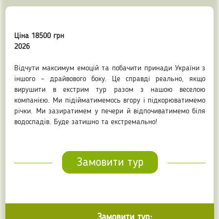
Ціна 18500 грн
2026
Відчути максимум емоцій та побачити принади України з
іншого – драйвового боку. Це справді реально, якщо
вирушити в екстрим тур разом з нашою веселою
компанією. Ми підійматимемось вгору і підкорюватимемо
річки. Ми зазиратимем у печери й відпочиватимемо біля
водоспадів. Буде затишно та екстремально!
Замовити тур
Замовити тур: