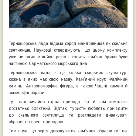
Терношорська лада відома серед мандрівників як скельне
святилище. Науковці стверджують, що цьому комплексу
уже не один мільйон років і колись кам’яні брили були
частиною Сарматського морського дна.
Терношорська лада – це кілька скельних скульптур,
кожна з яких має свою назву: Кам'яний круг, Фалічний
камінь, Антропоморфна фігура, а також Чашні камені й
зооморфні образи
Тут надзвичайно гарна природа. Та й сам комплекс
достатньо ефектний. Відтак, туристи люблять приїздити
до скельного святилища та розглядати дивакуваті
образи, створені природою.
Тим паче, що окрім дивакуватих кам’яних образів тут ще