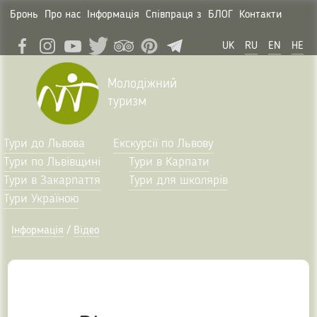
Бронь
Про нас
Інформація
Співпраця з
БЛОГ
Контакти
UK
RU
EN
HE
Молодіжний
туризм
Тури до Львова
Екскурсії по Львову
Тури по Львівщині
Тури в Карпати
Тури в Закарпаття
Тури для школярів
Тури Україною
Інформація
/
Відео