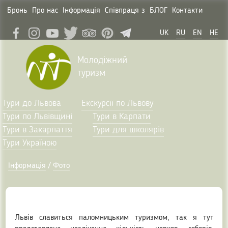
Бронь
Про нас
Інформація
Співпраця з
БЛОГ
Контакти
UK
RU
EN
HE
Молодіжний
туризм
Тури до Львова
Екскурсії по Львову
Тури по Львівщині
Тури в Карпати
Тури в Закарпаття
Тури для школярів
Тури Україною
Інформація
/
Фото
Львів славиться паломницьким туризмом, так я тут