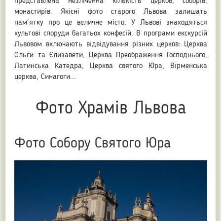
представлена незліченна кількість церков, соборів,
монастирів. Якісні фото старого Львова залишать
пам'ятку про це величне місто. У Львові знаходяться
культові споруди багатьох конфесій. В програми екскурсій
Львовом включають відвідування різних церков: Церква
Ольги та Єлизавети, Церква Преображення Господнього,
Латинська Катедра, Церква святого Юра, Вірменська
церква, Синагоги...
Фото Храмів Львова
Фото Собору Святого Юра