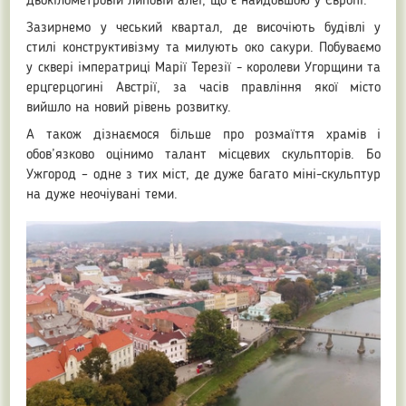
двокілометровій липовій алеї, що є найдовшою у Європі.
Зазирнемо у чеський квартал, де височіють будівлі у
стилі конструктивізму та милують око сакури. Побуваємо
у сквері імператриці Марії Терезії - королеви Угорщини та
ерцгерцогині Австрії, за часів правління якої місто
вийшло на новий рівень розвитку.
А також дізнаємося більше про розмаїття храмів і
обов’язково оцінимо талант місцевих скульпторів. Бо
Ужгород – одне з тих міст, де дуже багато міні-скульптур
на дуже неочіувані теми.