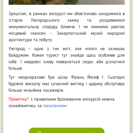
Зрештою, в рамках екскурсії ми обов’язково зануримося в
історію Ужгородського замку та роздивимося
монументальну споруду ближче. І не оминемо увагою
місцевий скансен - Закарпатський музей народної
архітектури та побуту.
Ужгород – одне з тих міст, яке нікого не залишає
байдужим. Кожен турист тут знайде щось особливе для
себе. І невдовзі знову повернеться сюди, аби дізнатися
більше.
Тут неодноразово був цісар Франц Йосиф I. Сьогодні
будівля вокзалу має сучасний вигляд і щороку обслуговує
більше мільйона пасажирів.
Примітка*
з правилами бронювання екскурсій можна
ознайомитись за
посиланням
.