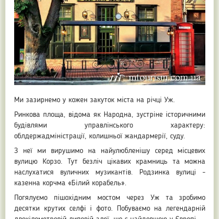
Ми зазирнемо у кожен закуток міста на річці Уж.
Ринкова площа, відома як Народна, зустріне історичними
будівлями управлінського характеру:
облдержадміністрації, колишньої жандармерії, суду.
З неї ми вирушимо на найулюбленішу серед місцевих
вулицю Корзо. Тут безліч цікавих крамниць та можна
наслухатися вуличних музикантів. Родзинка вулиці -
казенна корчма «Білий корабель».
Погялуємо пішохідним мостом через Уж та зробимо
десятки крутих селфі і фото. Побуваємо на легендарній