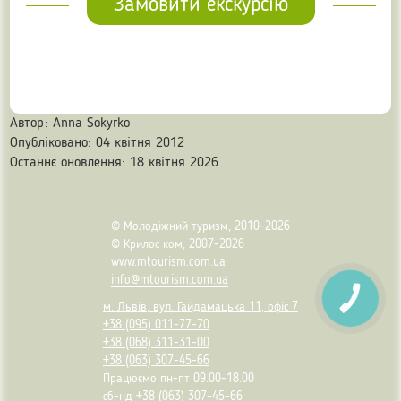
Замовити екскурсію
Автор:
Anna Sokyrko
Опубліковано: 04 квітня 2012
Останнє оновлення: 18 квітня 2026
© Молодіжний туризм, 2010-2026
© Крилос ком, 2007-2026
www.mtourism.com.ua
info@mtourism.com.ua
м. Львів, вул. Гайдамацька 11, офіс 7
+38 (095) 011-77-70
+38 (068) 311-31-00
+38 (063) 307-45-66
Працюємо пн-пт 09.00-18.00
сб-нд
+38 (063) 307-45-66