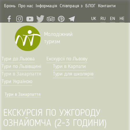
Бронь
Про нас
Інформація
Співпраця з
БЛОГ
Контакти
UK
RU
EN
HE
Молодіжний
туризм
Тури до Львова
Екскурсії по Львову
Тури по Львівщині
Тури в Карпати
Тури в Закарпаття
Тури для школярів
Тури Україною
Тури в Закарпаття
ЕКСКУРСІЯ ПО УЖГОРОДУ
ОЗНАЙОМЧА (2-3 ГОДИНИ)