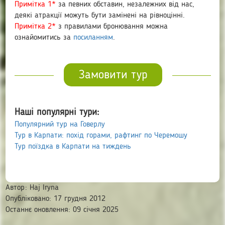
Примітка 1*
за певних обставин, незалежних від нас,
деякі атракції можуть бути замінені на рівноцінні.
Примітка 2*
з правилами бронювання можна
ознайомитись за
посиланням
.
Замовити тур
Наші популярні тури:
Популярний тур на Говерлу
Тур в Карпати: похід горами, рафтинг по Черемошу
Тур поїздка в Карпати на тиждень
Автор:
Haj Iryna
Опубліковано: 17 грудня 2012
Останнє оновлення: 09 січня 2025