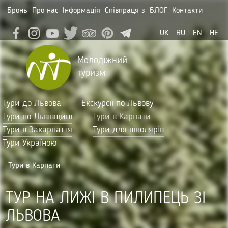
Бронь
Про нас
Інформація
Співпраця з
БЛОГ
Контакти
UK
RU
EN
HE
Молодіжний
туризм
Тури до Львова
Екскурсії по Львову
Тури по Львівщині
Тури в Карпати
Тури в Закарпаття
Тури для школярів
Тури Україною
Тури в Карпати
ТУР НА ЛИЖІ В ПИЛИПЕЦЬ ЗІ
ЛЬВОВА