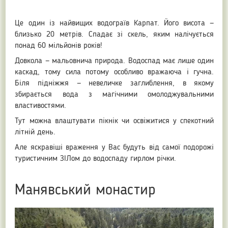
Це один із найвищих водограїв Карпат. Його висота —
близько 20 метрів. Спадає зі скель, яким налічується
понад 60 мільйонів років!
Довкола — мальовнича природа. Водоспад має лише один
каскад, тому сила потому особливо вражаюча і гучна.
Біля підніжжя — невеличке заглиблення, в якому
збирається вода з магічними омолоджувальними
властивостями.
Тут можна влаштувати пікнік чи освіжитися у спекотний
літній день.
Але яскравіші враження у Вас будуть від самої подорожі
туристичним ЗІЛом до водоспаду гирлом річки.
Манявський монастир