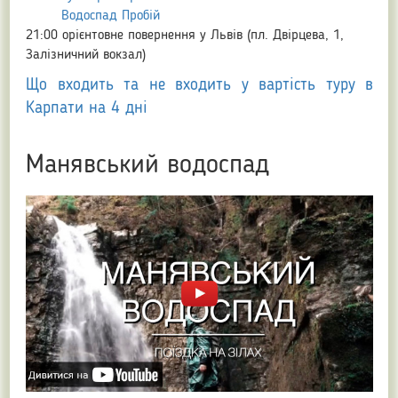
Водоспад Пробій
21:00 орієнтовне повернення у Львів (пл. Двірцева, 1,
Залізничний вокзал)
Що входить та не входить у вартість туру в
Карпати на 4 дні
Манявський водоспад