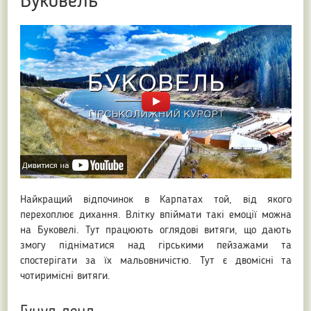
Буковель
Найкращий відпочинок в Карпатах той, від якого
перехоплює дихання. Влітку впіймати такі емоції можна
на Буковелі. Тут працюють оглядові витяги, що дають
змогу підніматися над гірськими пейзажами та
спостерігати за їх мальовничістю. Тут є двомісні та
чотиримісні витяги.