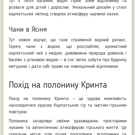
Тут є теплі басейни, водні гірки, зони відпочинку та
розваги для дітей і дорослих. Унікальний дизайн у стилі
карпатських легенд створює атмосферу чарівної казки.
Чани в Ясіня
Тут кожен відчує, що таке справжній водний релакс.
Гарячі чани з водою, що розслабляє, ароматний
карпатський чай з медом, дивовижна природа довкола і
басейн з річковою водою — в сіні легко забути про буденну
метушню і дати собі право на повноцінний відпочинок.
Похід на полонину Кринта
Похід на полонину Кринта – це чудова можливість
насолодитися красою Карпатських гір та чистим гірським
повітрям.
Полонина зачаровує своїми краєвидами, просторими
луками та автентичною атмосферою гірського життя. Це
ідеальне місце для піших прогулянок, відпочинку та