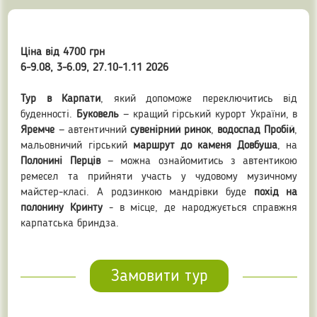
Ціна від 4700 грн
6-9.08, 3-6.09, 27.10-1.11 2026
Тур в Карпати
, який допоможе переключитись від
буденності.
Буковель
— кращий гірський курорт України, в
Яремче
— автентичний
сувенірний ринок
,
водоспад Пробій
,
мальовничий гірський
маршрут до каменя Довбуша
, на
Полонині Перців
— можна ознайомитись з автентикою
ремесел та прийняти участь у чудовому музичному
майстер-класі. А родзинкою мандрівки буде
похід на
полонину Кринту
- в місце, де народжується справжня
карпатська бриндза.
Замовити тур