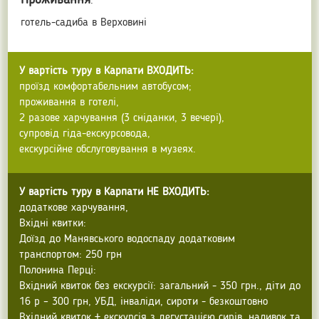
Проживання
:
готель-садиба в Верховині
У вартість туру в Карпати ВХОДИТЬ:
проїзд комфортабельним автобусом;
проживання в готелі,
2 разове харчування (3 сніданки, 3 вечері),
супровід гіда-екскурсовода,
екскурсійне обслуговування в музеях.
У вартість туру в Карпати НЕ ВХОДИТЬ:
додаткове харчування,
Вхідні квитки:
Доїзд до Манявського водоспаду додатковим
транспортом: 250 грн
Полонина Перці:
Вхідний квиток без екскурсії: загальний - 350 грн., діти до
16 р – 300 грн, УБД, інваліди, сироти - безкоштовно
Вхідний квиток + екскурсія з дегустацією сирів, наливок та