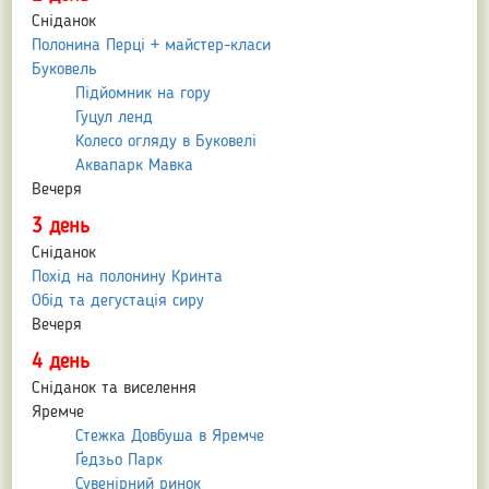
Сніданок
Полонина Перці + майстер-класи
Буковель
Підйомник на гору
Гуцул ленд
Колесо огляду в Буковелі
Аквапарк Мавка
Вечеря
3 день
Сніданок
Похід на полонину Кринта
Обід та дегустація сиру
Вечеря
4 день
Сніданок та виселення
Яремче
Стежка Довбуша в Яремче
Ґедзьо Парк
Сувенірний ринок