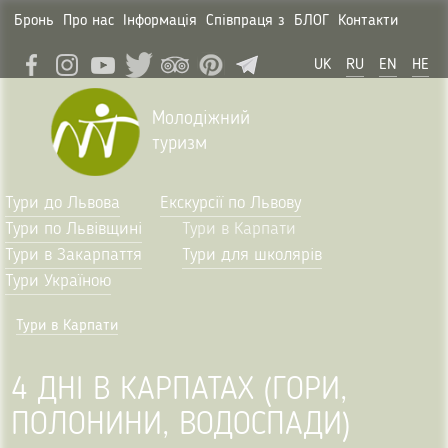
Бронь
Про нас
Інформація
Співпраця з
БЛОГ
Контакти
UK
RU
EN
HE
Молодіжний
туризм
Тури до Львова
Екскурсії по Львову
Тури по Львівщині
Тури в Карпати
Тури в Закарпаття
Тури для школярів
Тури Україною
Тури в Карпати
4 ДНІ В КАРПАТАХ (ГОРИ,
ПОЛОНИНИ, ВОДОСПАДИ)