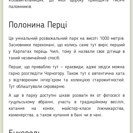
«Ізбавительниця», до якої щороку приходять тисячі
паломників.
Полонина Перці
Це унікальний розважальний парк на висоті 1000 метрів.
Засновники переконані, що колись саме тут виріс перший
у Карпатах перець Чилі, тому й назвали своє дітище в
такий незвичайний спосіб.
Перше, що приваблю тут — краєвиди, адже звідси можна
гарно розгледіти Чорногору. Також тут є автентична хата
з відтвореним інтерʼєром та колекцією старожитностей.
Тут облаштували сироварню.
А ще в парку доступні цікаві розваги як от фотосесії в
гуцульському вбранні, участь в традиційному весіллі,
катання на конях, майстер-класи ліжникарства,
каменярства, а також купання в бані чи в чані.