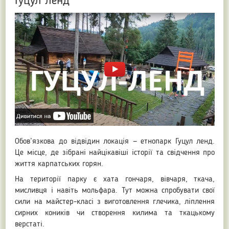
Гуцул ленд
Обов’язкова до відвідин локація — етнопарк Гуцул ленд.
Це місце, де зібрані найцікавіші історії та свідчення про
життя карпатських горян.
На території парку є хата гончаря, вівчаря, ткача,
мисливця і навіть мольфара. Тут можна спробувати свої
сили на майстер-класі з виготовлення глечика, ліплення
сирних коників чи створення килима та ткацькому
верстаті.