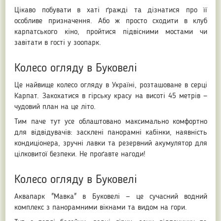
Цікаво побувати в хаті ґражді та дізнатися про її
особливе призначення. Або ж просто сходити в клуб
карпатського кіно, пройтися підвісними мостами чи
завітати в гості у зоопарк.
Колесо огляду в Буковелі
Це найвище колесо огляду в Україні, розташоване в серці
Карпат. Закохатися в гірську красу на висоті 45 метрів —
чудовий план на це літо.
Тим паче тут усе облаштовано максимально комфортно
для відвідувачів: засклені панорамні кабінки, наявність
кондиціонера, зручні лавки та резервний акумулятор для
цілковитої безпеки. Не проґавте нагоди!
Колесо огляду в Буковелі
Аквапарк "Мавка" в Буковелі — це сучасний водний
комплекс з панорамними вікнами та видом на гори.