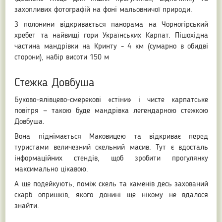
захопливих фотографій на фоні мальовничої природи.
З полонини відкривається панорама на Чорногірський
хребет та найвищі гори Українських Карпат. Пішохідна
частина мандрівки на Кринту - 4 км (сумарно в обидві
сторони), набір висоти 150 м
Стежка Довбуша
Буково-ялівцево-смерекові «стіни» і чисте карпатське
повітря — такою буде мандрівка легендарною стежкою
Довбуша.
Вона піднімається Маковицею та відкриває перед
туристами величезний скельний масив. Тут є вдосталь
інформаційних стендів, щоб зробити прогулянку
максимально цікавою.
А ще подейкують, поміж скель та каменів десь захований
скарб опришків, якого донині ще нікому не вдалося
знайти.