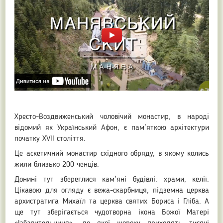
Хресто-Воздвиженський чоловічий монастир, в народі
відомий як Український Афон, є памʼяткою архітектури
початку XVII століття.
Це аскетичний монастир східного обряду, в якому колись
жили близько 200 ченців.
Донині тут збереглися камʼяні будівлі: храми, келії.
Цікавою для огляду є вежа-скарбниця, підземна церква
архистратига Михаїл та церква святих Бориса і Гліба. А
ще тут зберігається чудотворна ікона Божої Матері