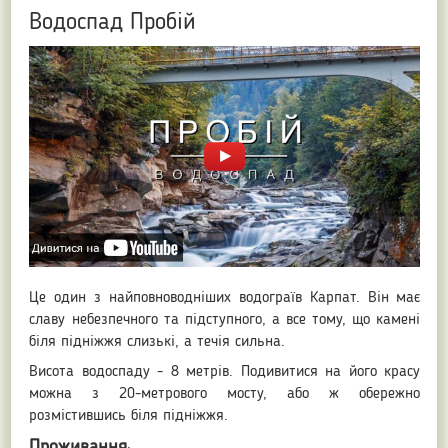
Водоспад Пробій
Це один з найповноводніших водограїв Карпат. Він має
славу небезпечного та підступного, а все тому, що камені
біля підніжжя слизькі, а течія сильна.
Висота водоспаду - 8 метрів. Подивитися на його красу
можна з 20-метрового мосту, або ж обережно
розмістившись біля підніжжя.