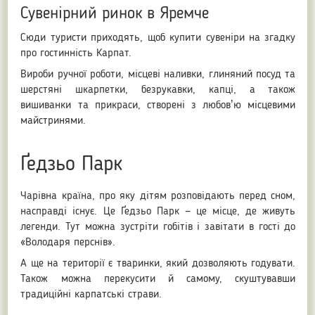
Сувенірний ринок в Яремче
Сюди туристи приходять, щоб купити сувеніри на згадку
про гостинність Карпат.
Вироби ручної роботи, місцеві наливки, глиняний посуд та
шерстяні шкарпетки, безрукавки, капці, а також
вишиванки та прикраси, створені з любовʼю місцевими
майстринями.
Ґедзьо Парк
Чарівна країна, про яку дітям розповідають перед сном,
насправді існує. Це Ґедзьо Парк — це місце, де живуть
легенди. Тут можна зустріти гобітів і завітати в гості до
«Володаря перснів».
А ще на території є тваринки, який дозволяють годувати.
Також можна перекусити й самому, скуштувавши
традиційні карпатські страви.