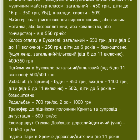
музичним майстер-класом: загальний - 450 грн., діти до
16 р – 350 грн, УБД, інваліди, сироти - 50%
Майстер-клас (виготовлення сирного коника, або лялька-
мотанка, або бісероплетіння, або ковальство, або
гончарство) – від 550 грн/ос
Колесо огляду в Буковелі: загальний - 350 грн, діти (від 6
до 11 включно) - 250 грн, діти до 6 років — безкоштовно.
Гуцул ленд: загальний/пільговий (від 6 до 11 включно):
400/350 грн
Підйомник в Буковелі: загальний/пільговий (від 6 до 11
включно): 400/300 грн.
VodaClub (3 години) - будні - 950 грн, вихідні - 1100 грн,
діти (від 6 до 11 включно) - 50%, діти до 5 років —
безкоштовно
Родельбан – 700 грн/ос, 2 ос - 1000 грн
Трансфер до підніжжя полонини Кринта та супровід +
дегустація - 600 грн/ос
Екомаршрут Стежка Довбуша: дорослий/дитячий (учні) -
100/50 грн/ос
Гедзьо Парк в Яремче дорослий/дитячий (до 11 років