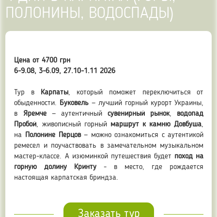
ПОЛОНИНЫ, ВОДОСПАДЫ)
Цена от 4700 грн
6-9.08, 3-6.09, 27.10-1.11 2026
Тур в
Карпаты
, который поможет переключиться от
обыденности.
Буковель
— лучший горный курорт Украины,
в
Яремче
— аутентичный
сувенирный рынок
,
водопад
Пробой
, живописный горный
маршрут к камню Довбуша
,
на
Полонине Перцов
— можно ознакомиться с аутентикой
ремесел и поучаствовать в замечательном музыкальном
мастер-классе. А изюминкой путешествия будет
поход на
горную долину Кринту
- в место, где рождается
настоящая карпатская бриндза.
Заказать тур