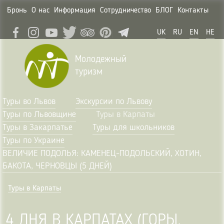
Бронь
О нас
Информация
Сотрудничество
БЛОГ
Контакты
UK
RU
EN
HE
Молодежный
туризм
Туры во Львов
Экскурсии по Львову
Туры по Львовщине
Туры в Карпаты
Туры в Закарпатье
Туры для школьников
Туры по Украине
ВЕЛИЧИЕ ПОДОЛЬЯ: КАМЕНЕЦ-ПОДОЛЬСКИЙ, ХОТИН,
БАКОТА, ЧЕРНОВЦЫ (5 ДНЕЙ)
Туры в Карпаты
4 ДНЯ В КАРПАТАХ (ГОРЫ,