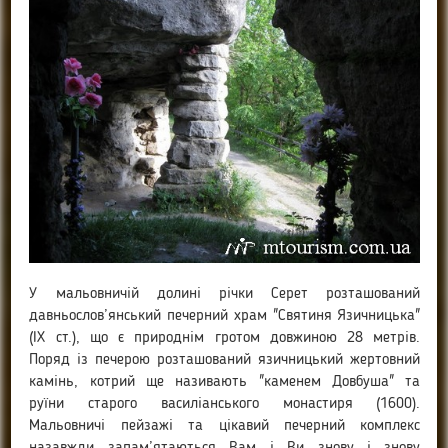
У мальовничій долині річки Серет розташований
давньослов’янський печерний храм "Святиня Язичницька"
(IX ст.), що є природнім гротом довжиною 28 метрів.
Поряд із печерою розташований язичницький жертовний
камінь, котрий ще називають "каменем Довбуша" та
руїни старого василіанського монастиря (1600).
Мальовничі пейзажі та цікавий печерний комплекс
назавжди запам’ятаються Вам і Ви знову і знову