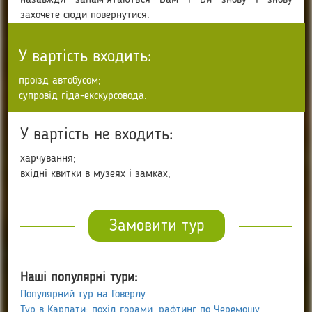
захочете сюди повернутися.
У вартість входить:
проїзд автобусом;
супровід гіда-екскурсовода.
У вартість не входить:
харчування;
вхідні квитки в музеях і замках;
Замовити тур
Наші популярні тури:
Популярний тур на Говерлу
Тур в Карпати: похід горами, рафтинг по Черемошу