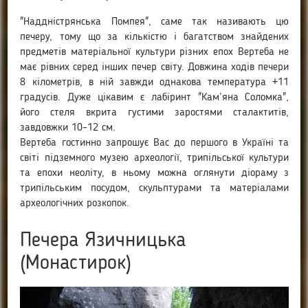
"Наддністрянська Помпея", саме так називають цю
печеру, тому що за кількістю і багатством знайдених
предметів матеріальної культури різних епох Вертеба не
має рівних серед інших печер світу. Довжина ходів печери
8 кілометрів, в ній завжди однакова температура +11
градусів. Дуже цікавим є лабіринт "Кам’яна Соломка",
його стеля вкрита густими заростями сталактитів,
завдовжки 10–12 см.
Вертеба гостинно запрошує Вас до першого в Україні та
світі підземного музею археології, трипільської культури
та епохи неоліту, в ньому можна оглянути діораму з
трипільським посудом, скульптурами та матеріалами
археологічних розкопок.
Печера Язичницька
(Монастирок)