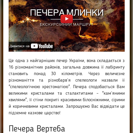
Це одна з найгарніших печер України, вона складається з
16 різноманітних районів, загальна довжина її лабіринту
становить понад 30 кілометрів. Через величезне
різноманіття та різнобарв’я спелеологи назвали її
"спелеологічною хрестоматією". Печера сподобається Вам
великими кристалами та сталактитами – "кам’яними
хвилями", її стіни покриті красивими білосніжними, сірими
й коричневими кристалами. Запрошуємо Вас відвідати це
підземне казкове царство!
Печера Вертеба