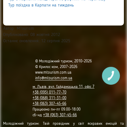
Тур поїздка в Карпати на тиждень
Автор:
MTourism
Опубліковано: 08 жовтня 2012
Останнє оновлення: 12 серпня 2025
© Молодіжний туризм, 2010-2026
© Крилос ком, 2007-2026
www.mtourism.com.ua
info@mtourism.com.ua
м. Львів, вул. Гайдамацька 11, офіс 7
+38 (095) 011-77-70
+38 (068) 311-31-00
+38 (063) 307-45-66
Працюємо пн-пт 09.00-18.00
сб-нд
+38 (063) 307-45-66
Молодіжний туризм: Твій провідник у світ яскравих емоцій та