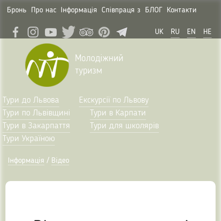
Бронь
Про нас
Інформація
Співпраця з
БЛОГ
Контакти
UK
RU
EN
HE
Молодіжний
туризм
Тури до Львова
Екскурсії по Львову
Тури по Львівщині
Тури в Карпати
Тури в Закарпаття
Тури для школярів
Тури Україною
Інформація
/
Відео