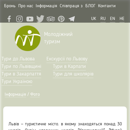
Бронь
Про нас
Інформація
Співпраця з
БЛОГ
Контакти
UK
RU
EN
HE
Молодіжний
туризм
Тури до Львова
Екскурсії по Львову
Тури по Львівщині
Тури в Карпати
Тури в Закарпаття
Тури для школярів
Тури Україною
Інформація
/
Фото
Львів — туристичне місто. в якому знаходяться понад 30