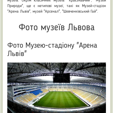
музеїв. Окрім класичних музеїв: "Краєзнавчий", "Музей
Природи", ще є нетипові музеї, такі як Музей-стадіон
"Арена Львів", музей "Арсенал", "Шевченківський Гай".
Фото музеїв Львова
Фото Музею-стадіону "Арена
Львів"