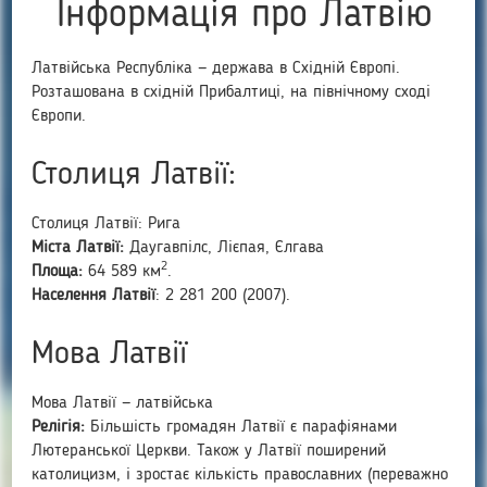
Інформація про Латвію
Латвійська Республіка — держава в Східній Європі.
Розташована в східній Прибалтиці, на північному сході
Європи.
Столиця Латвії:
Столиця Латвії: Рига
Міста Латвії:
Даугавпілс, Лієпая, Єлгава
2
Площа:
64 589 км
.
Населення Латвії
: 2 281 200 (2007).
Мова Латвії
Мова Латвії — латвійська
Релігія:
Більшість громадян Латвії є парафіянами
Лютеранської Церкви. Також у Латвії поширений
католицизм, і зростає кількість православних (переважно