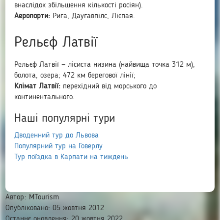
внаслідок збільшення кількості росіян).
Аеропорти:
Рига, Даугавпілс, Лієпая.
Рельєф Латвії
Рельєф Латвії — лісиста низина (найвища точка 312 м),
болота, озера; 472 км берегової лінії;
Клімат Латвії:
перехідний від морського до
континентального.
Наші популярні тури
Дводенний тур до Львова
Популярний тур на Говерлу
Тур поїздка в Карпати на тиждень
Автор:
MTourism
Опубліковано: 05 жовтня 2012
Останнє оновлення: 20 жовтня 2022