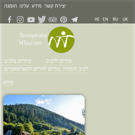
יצירת קשר
מידע
עלינו
הזמנה
HE
EN
RU
UK
Touroperator
MTourism
טורים ללביב .
סיורים בלביב .
לביב והמחוז .
טורים להרים הקארפאטיים .
מידע