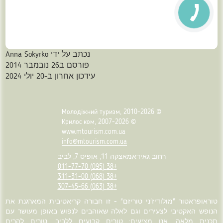
נכתב על ידי
Anna Sokyrko
פורסם ב26 נובמבר 2014
עידכון אחרון ב-20 יולי 2024
© Молодіжний туризм, 2010-2026
© Крилос ком, 2007-2026
www.mtourism.com.ua
info@mtourism.com.ua
רחוב גאידאמאצקה 11, אופיס 7, לביב
+38 (095) 011-77-70
+38 (068) 311-31-00
+38 (063) 307-45-66
טוראופראטור "מולודיז'ני טוריזם" - זו חבורה קריאטיבית המארגנת את
הנופש האקטיבי לצעירים וגם לאלה שאוהבים לנפוש באופן מעושר עם
תכנית מלאה. אנו מציעים: טורים קבועים ללביב, טורים להרים