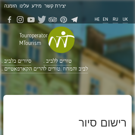
יצירת קשר
מידע
עלינו
הזמנה
HE
EN
RU
UK
Touroperator
MTourism
טורים ללביב .
סיורים בלביב .
לביב והמחוז .
טורים להרים הקארפאטיים .
רישום סיור