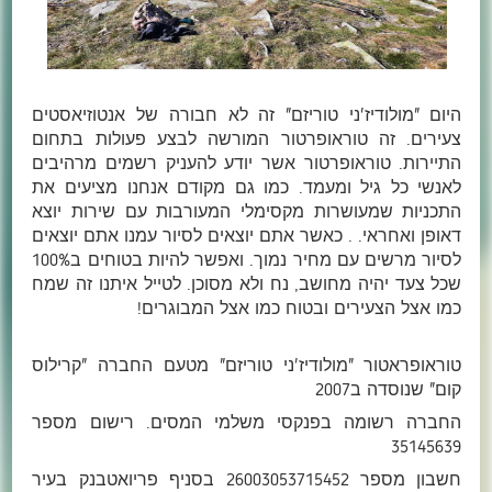
היום "מולודיז'ני טוריזם" זה לא חבורה של אנטוזיאסטים
צעירים. זה טוראופרטור המורשה לבצע פעולות בתחום
התיירות. טוראופרטור אשר יודע להעניק רשמים מרהיבים
לאנשי כל גיל ומעמד. כמו גם מקודם אנחנו מציעים את
התכניות שמעושרות מקסימלי המעורבות עם שירות יוצא
דאופן ואחראי. . כאשר אתם יוצאים לסיור עמנו אתם יוצאים
לסיור מרשים עם מחיר נמוך. ואפשר להיות בטוחים ב100%
שכל צעד יהיה מחושב, נח ולא מסוכן. לטייל איתנו זה שמח
כמו אצל הצעירים ובטוח כמו אצל המבוגרים!
טוראופראטור "מולודיז'ני טוריזם" מטעם החברה "קרילוס
קום" שנוסדה ב2007
החברה רשומה בפנקסי משלמי המסים. רישום מספר
35145639
חשבון מספר 26003053715452 בסניף פריואטבנק בעיר