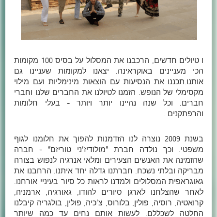
ו טיולים חדשים, הרכבנו את המסלול על בסיס 100 מקומות
הכי מעניינים באוקראינה. יצאנו למקומות שעניינו גם
אותנו.תכננו את הנסיעות עם הוצאות מינימליות ועם מילוי
מקסימלי של הנופש. הזמנו לטיולנו את החברים שלנו וחברי
חברים. וכל שנה נהיינו יותר ויותר - בעלי חלומות
והרפתקנים .
בשנת 2009 נוצרה לנו הזדמנות להפוך את חלומנו לגוף
משפטי. וכך נולדה חברת "מולודיז'ני טוריזם" - חברה
שהזמינה את האנשים הצעירים ומלאי אנרגיה לנפוש בצורה
מבריקה ובלתי נשכח. חברתנו גדלה יחד איתנו. הרחבנו את
גאוגראפית המסלולים ולמדנו לראות כל סיור בעיניי אורחנו.
לאחר שהצלחנו לארגן סיורים להודו, גאורגיה, ארמניה,
קרואטיה, רוסיה, פולין, בלורוס, צ'כיה, פולין, בולגריה קיבלנו
החלטה לשכללם. לעשות אותם נחים עד כמה שיותר