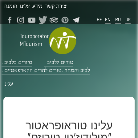
יצירת קשר
מידע
עלינו
הזמנה
HE
EN
RU
UK
Touroperator
MTourism
טורים ללביב .
סיורים בלביב .
לביב והמחוז .
טורים להרים הקארפאטיים .
עלינו
עלינו טוראופראטור