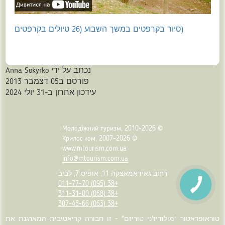
(סיור בקרפטים במשך השבוע (26 טיולים בקרפטים
נכתב על ידי
Anna Sokyrko
פורסם ב05 דצמבר 2013
עידכון אחרון ב-31 יולי 2024
© Молодіжний туризм, 2010-2026
© Крилос ком, 2007-2026
www.mtourism.com.ua
info@mtourism.com.ua
רחוב גאידאמאצקה 11, אופיס 7, לביב
+38 (095) 011-77-70
+38 (068) 311-31-00
+38 (063) 307-45-66
טוראופראטור "מולודיז'ני טוריזם" - זו חבורה קריאטיבית המארגנת את