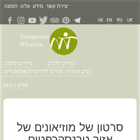
יצירת קשר
מידע
עלינו
הזמנה
HE
EN
RU
UK
Touroperator
MTourism
טורים ללביב .
סיורים בלביב .
לביב והמחוז .
טורים להרים הקארפאטיים .
מידע
/
וִידֵאוֹ
סרטון של מוזיאונים של