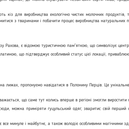
ть кіз для виробництва екологічно чистих молочних продуктів, 
омитися з тваринами і побачити процес виробництва натуральних п
зу Рахова, є відомою туристичною пам'яткою, що символізує центр
атиною, що підтверджує особливий статус цієї локації, приваблююч
а лижах, пропонуємо навідатися в Полонину Перців. Це унікальне м
ажається, що саме тут колись вперше в регіоні змогли виростити 
юди, можна приміряти гуцульський одяг, зваритис свій перший с
є все минуле і майбутнє, а також володіє особливими магічними зд