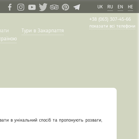
UK
RU
EN
HE
+38 (063) 307-45-66
показати всі телефони
пати
Тури в Закарпаття
країною
увати в унікальний спосіб та пропонують розваги,