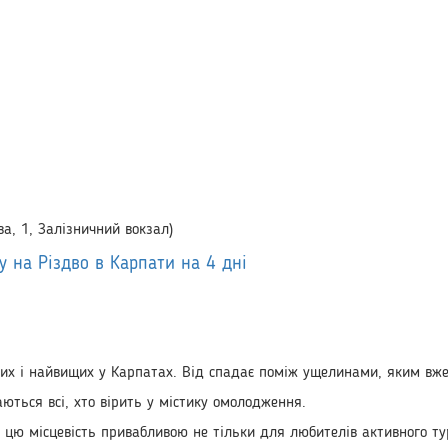
ва, 1, Залізничний вокзал)
у на Різдво в Карпати на 4 дні
х і найвищих у Карпатах. Від спадає поміж ущелинами, яким вже 
аються всі, хто вірить у містику омолодження.
цю місцевість привабливою не тільки для любителів активного тур