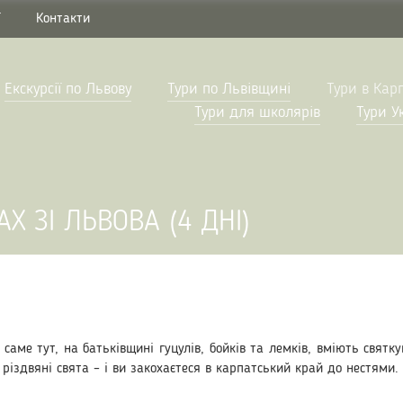
Г
Контакти
Екскурсії по Львову
Тури по Львівщині
Тури в Кар
Тури для школярів
Тури У
АХ ЗІ ЛЬВОВА (4 ДНІ)
саме тут, на батьківщині гуцулів, бойків та лемків, вміють святк
різдвяні свята – і ви закохаєтеся в карпатський край до нестями.