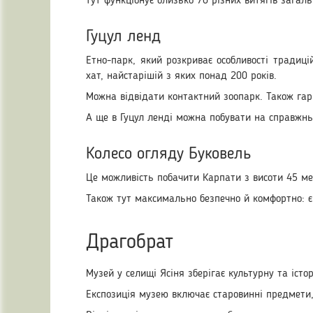
тут функціонує близько 70 різних витягів зага
Гуцул ленд
Етно-парк, який розкриває особливості традиці
хат, найстарішій з яких понад 200 років.
Можна відвідати контактний зоопарк. Також гар
А ще в Гуцул ленді можна побувати на справжнь
Колесо огляду Буковель
Це можливість побачити Карпати з висоти 45 ме
Також тут максимально безпечно й комфортно: є 
Драгобрат
Музей у селищі Ясіня зберігає культурну та іст
Експозиція музею включає старовинні предмети,