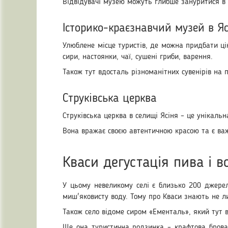
Відвідувачі музею можуть глибше зануритися в і
Історико-краєзнавчий музей в Яс
Улюблене місце туристів, де можна придбати ці
сири, настоянки, чаї, сушені гриби, варення.
Також тут вдосталь різноманітних сувенірів на 
Струківська церква
Струківська церква в селищі Ясіня – це унікаль
Вона вражає своєю автентичною красою та є ва
Кваси дегустація пива і 
У цьому невеликому селі є близько 200 джерел
миш'яковисту воду. Тому про Кваси знають не л
Також село відоме сиром «Ементаль», який тут 
Ще она туристична родзинка – крафтова брова