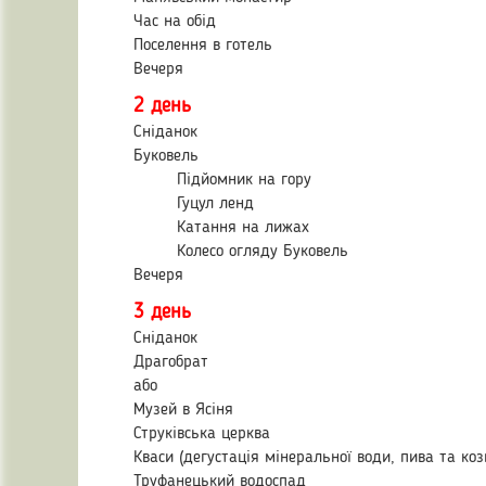
Час на обід
Поселення в готель
Вечеря
2 день
Сніданок
Буковель
Підйомник на гору
Гуцул ленд
Катання на лижах
Колесо огляду Буковель
Вечеря
3 день
Сніданок
Драгобрат
або
Музей в Ясіня
Струківська церква
Кваси (дегустація мінеральної води, пива та ко
Труфанецький водоспад