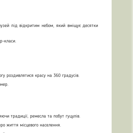
 музей під відкритим небом, який вміщує десятки
р-класи.
гу роздивлятися красу на 360 градусів.
онер.
яючи традиції, ремесла та побут гуцулів.
про життя місцевого населення.