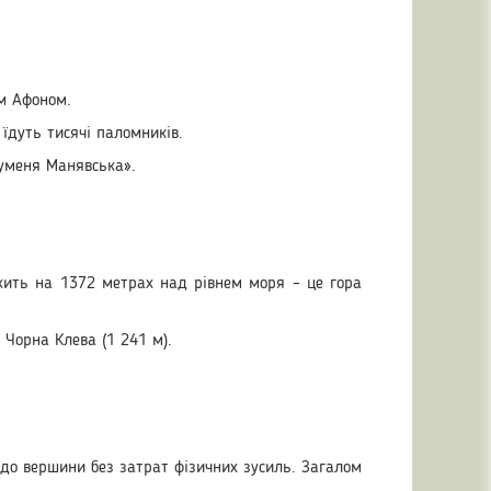
им Афоном.
їдуть тисячі паломників.
гуменя Манявська».
ежить на 1372 метрах над рівнем моря – це гора
 Чорна Клева (1 241 м).
 до вершини без затрат фізичних зусиль. Загалом