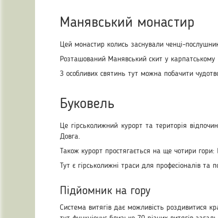
Манявський монастир
Цей монастир колись заснували ченці-послушник
Розташований Манявський скит у карпатському м
З особливих святинь тут можна побачити чудотво
Буковель
Це гірськолижний курорт та територія відпочи
Довга.
Також курорт простягається на ще чотири гори: 
Тут є гірськолижні траси для професіоналів та п
Підйомник на гору
Система витягів дає можливість роздивитися кр