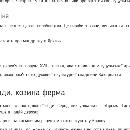
сторію Закарпаття та дізнатися більше про багатий світ гуцульськ
іня
каві речі місцевого виробництва. Це вироби з вовни, вишиванки на
пам’ять про мандрівку в Яремче.
на дерев'яна споруда XVII століття, яка є прикладом гуцульської а
жливою пам'яткою духовної і культурної спадщини Закарпаття.
води, козина ферма
 мінеральної цілющої води. Серед них унікальне – «Гірська Тис
ише в нашій державі.
варять за таємничим рецептом і експортують у Європу.
рня «Ципа», де можна скуштувати незвичайні сорти пива, придба