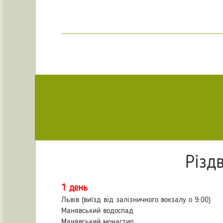
Різдв
1 день
Львів (виїзд від залізничного вокзалу о 9:00)
Манявський водоспад
Манявський монастир