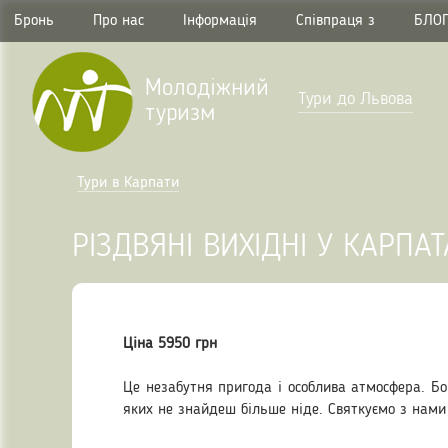
Бронь
Про нас
Інформація
Співпраця з
БЛО
Молодіжний
Тури до Львова
туризм
Тури в Карпати
РІЗДВЯНІ ВИХІДНІ У КАРПАТ
Ціна 5950 грн
Це незабутня пригода і особлива атмосфера. Бо 
яких не знайдеш більше ніде. Святкуємо з нами 