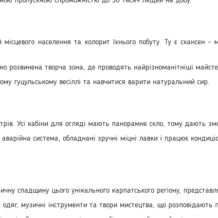
льною пропускною спроможністю до 30 тисяч людей на добу.
й місцевого населення та колорит їхнього побуту. Ту є скансен –
но розвинена творча зона, де проводять найрізноманітніші майсте
ому гуцульському весіллі та навчитися варити натуральний сир.
трів. Усі кабіни для огляді мають панорамне скло, тому дають змо
аварійна система, обладнані зручні міцні лавки і працює кондиці
оричну спадщину цього унікального карпатського регіону, представл
 одяг, музичні інструменти та твори мистецтва, що розповідають 