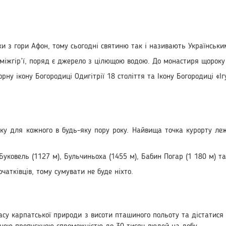
и з гори Афон, тому сьогодні святиню так і називають Українськ
іжгір’ї, поряд є джерело з цілющою водою. До монастиря щороку 
рну ікону Богородиці Одигітрії 18 століття та Ікону Богородиці «І
нку для кожного в будь-яку пору року. Найвища точка курорту л
Буковель (1127 м), Бульчиньоха (1455 м), Бабин Погар (1 180 м) та
очатківців, тому сумувати не буде ніхто.
асу карпатської природи з висоти пташиного польоту та дістатися