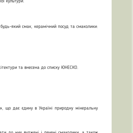
ої культури.
 будь-який смак, керамічний посуд та смаколики:
рхітектури та внесена до списку ЮНЕСКО.
а», що дає єдину в Україні природну мінеральну
ти до них вуджені і печені смаколики, а також