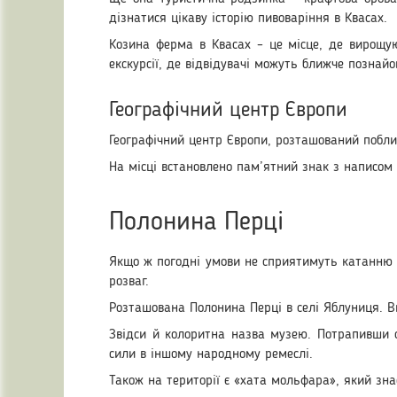
дізнатися цікаву історію пивоваріння в Квасах.
Козина ферма в Квасах – це місце, де вирощую
екскурсії, де відвідувачі можуть ближче познай
Географічний центр Європи
Географічний центр Європи, розташований побли
На місці встановлено пам’ятний знак з написом л
Полонина Перці
Якщо ж погодні умови не сприятимуть катанню н
розваг.
Розташована Полонина Перці в селі Яблуниця. Вв
Звідси й колоритна назва музею. Потрапивши с
сили в іншому народному ремеслі.
Також на території є «хата мольфара», який зна