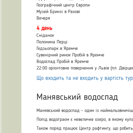
Географічний центр Європи
Музей Бринзі в Рахові
Вечеря
4 день
Сніданок
Полонина Перці
Гедзьопарк в Яремче
Сувенірний ринок Пробій в Яремче
Водоспад Пробій в Яремче
22:00 орієнтовне повернення у Львів (пл. Двірце
Що входить та не входить у вартість тур
Манявський водоспад
Манявський водоспад – один із наймальовничіши
Попід водограєм є невеличке озеро, в якому куп
Також поряд працює Центр рафтингу, що робить 