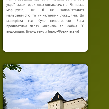
українських горах двох однакових гір. Як немає
маршрутів, які б не запам’яталися
мальовничістю та унікальними локаціями. Ця
мандрівка теж буде неповторною. Вона
пролягатиме через «церкви» та майже 20
водоспадів. Вирушаємо з Івано-Франківська!
Автор:
Anna Sokyrko
Опубліковано: 07 вересня 2022
Останнє оновлення: 06 травня 2023