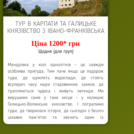
ТУР В КАРПАТИ ТА ГАЛИЦЬКЕ
КНЯЗІВСТВО З ІВАНО-ФРАНКІВСЬКА
Ціна 1200* грн
Щодня (для груп)
Мандрівка у колі однолітків – це завжди
особлива пригода. Тим паче якщо це подорож
туди, де шумлять водоспади, де стоять
всупереч часу мури старовинних замків, де
трапляються чудеса і живуть легенди. Ми
вирушимо саме у таке місце – у колишнє
Галицько-Волинське князівство. І потрапимо
туди, де творилася історія, де сьогодні є безліч
цікавих пам’яток та звучить один із
Автор:
Anna Sokyrko
найповноводніших водоспадів України.
Опубліковано: 04 березня 2016