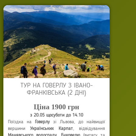
Останнє оновлення: 06 травня 2023
ТУР НА ГОВЕРЛУ З ІВАНО-
ФРАНКІВСЬКА (2 ДНІ)
Ціна 1900 грн
з 20.05 щосуботи до 14.10
Поїздка на
Говерлу
зі Львова, до найвищої
вершини
Українських Карпат
, відвідування
Манявського водоспаду
,
Буковелю
(витягу та