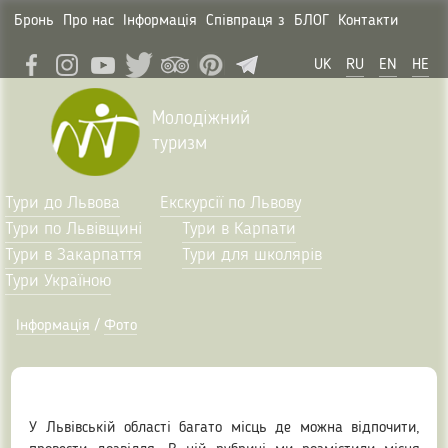
Бронь
Про нас
Інформація
Співпраця з
БЛОГ
Контакти
UK
RU
EN
HE
Молодіжний
туризм
Тури до Львова
Екскурсії по Львову
Тури по Львівщині
Тури в Карпати
Тури в Закарпаття
Тури для школярів
Тури Україною
Інформація
/
Фото
У Львівській області багато місць де можна відпочити,