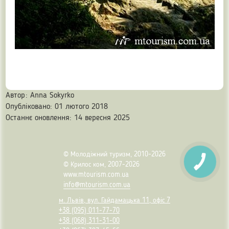
Автор:
Anna Sokyrko
Опубліковано: 01 лютого 2018
Останнє оновлення: 14 вересня 2025
© Молодіжний туризм, 2010-2026
© Крилос ком, 2007-2026
www.mtourism.com.ua
info@mtourism.com.ua
м. Львів, вул. Гайдамацька 11, офіс 7
+38 (095) 011-77-70
+38 (068) 311-31-00