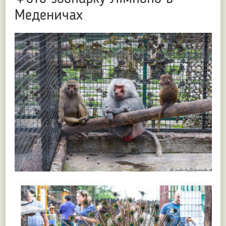
Меденичах