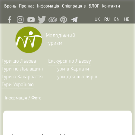
Бронь
Про нас
Інформація
Співпраця з
БЛОГ
Контакти
UK
RU
EN
HE
Молодіжний
туризм
Тури до Львова
Екскурсії по Львову
Тури по Львівщині
Тури в Карпати
Тури в Закарпаття
Тури для школярів
Тури Україною
Інформація
/
Фото