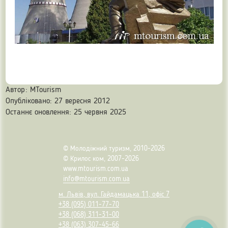
Автор:
MTourism
Опубліковано: 27 вересня 2012
Останнє оновлення: 25 червня 2025
© Молодіжний туризм, 2010-2026
© Крилос ком, 2007-2026
www.mtourism.com.ua
info@mtourism.com.ua
м. Львів, вул. Гайдамацька 11, офіс 7
+38 (095) 011-77-70
+38 (068) 311-31-00
+38 (063) 307-45-66