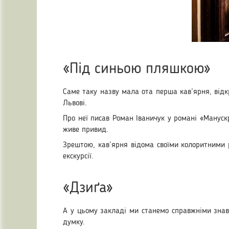
«Під синьою пляшкою»
Саме таку назву мала ота перша кав’ярня, відк
Львові.
Про неї писав Роман Іваничук у романі «Мануск
живе привид.
Зрештою, кав’ярня відома своїми колоритними р
екскурсії.
«Дзиґа»
А у цьому закладі ми станемо справжніми знавц
думку.