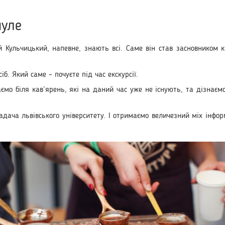
нуле
й Кульчицький, напевне, знають всі. Саме він став засновником 
іб. Який саме – почуєте під час екскурсії.
мо біля кав’ярень, які на даний час уже не існують, та дізнаєм
дача львівського університету. І отримаємо величезний міх інформ