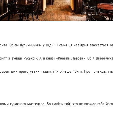
рита Юрієм Кульчицьким у Відні. І саме ця кав’ярня вважається 
рипт з вулиці Руської». А в книзі «Кнайпи Львова» Юрія Винничука
ецептами приготування кави, і їх більше 15-ти. Про привида, ман
ями сучасного мистецтва. Бо навіть той, хто не вважає себе його