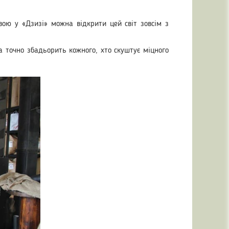
авою у «Дзизі» можна відкрити цей світ зовсім з
а точно збадьорить кожного, хто скуштує міцного