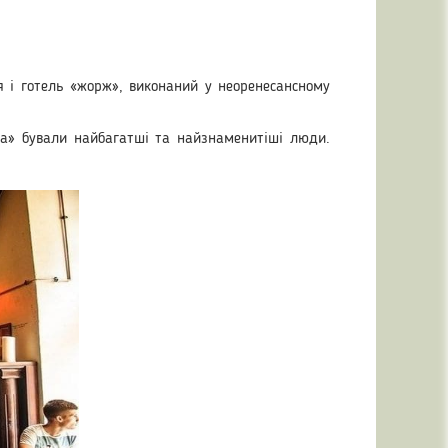
я і готель «жорж», виконаний у неоренесансному
жа» бували найбагатші та найзнаменитіші люди.