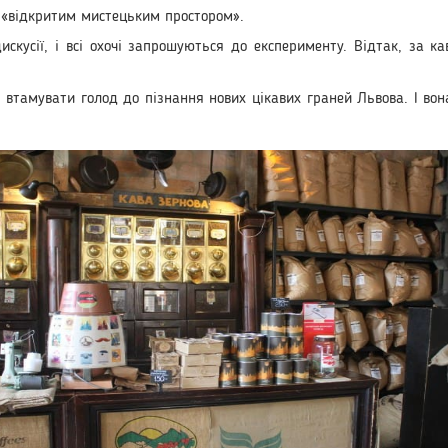
ь «відкритим мистецьким простором».
дискусії, і всі охочі запрошуються до експерименту. Відтак, за к
е втамувати голод до пізнання нових цікавих граней Львова. І вон