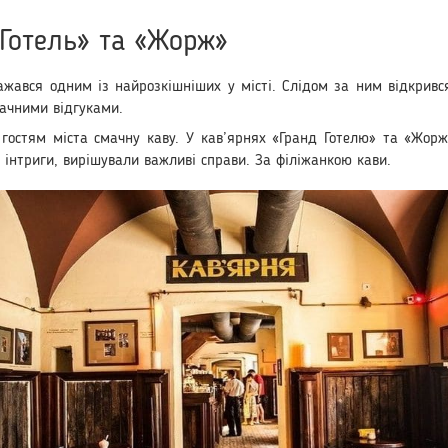
 Готель» та «Жорж»
ажався одним із найрозкішніших у місті. Слідом за ним відкривс
начними відгуками.
 гостям міста смачну каву. У кав’ярнях «Гранд Готелю» та «Жор
я інтриги, вирішували важливі справи. За філіжанкою кави.