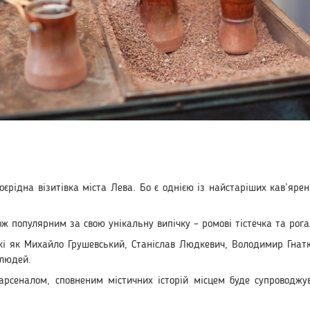
оєрідна візитівка міста Лева. Бо є однією із найстаріших кав’ярен
ож популярним за свою унікальну випічку – ромові тістечка та рога
акі як Михайло Грушевський, Станіслав Людкевич, Володимир Гнатю
 людей.
у арсеналом, сповненим містичних історій місцем буде супровод