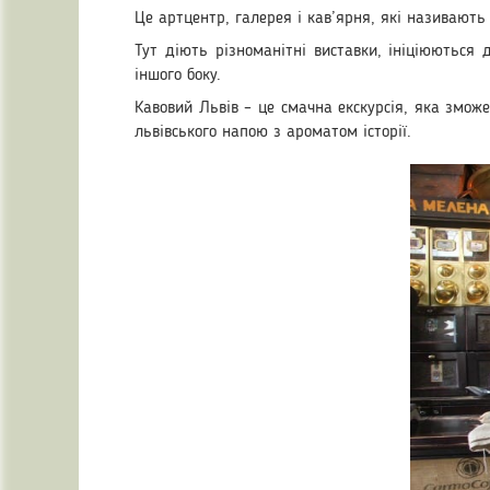
Це артцентр, галерея і кав’ярня, які називают
Тут діють різноманітні виставки, ініціюються 
іншого боку.
Кавовий Львів – це смачна екскурсія, яка змож
львівського напою з ароматом історії.