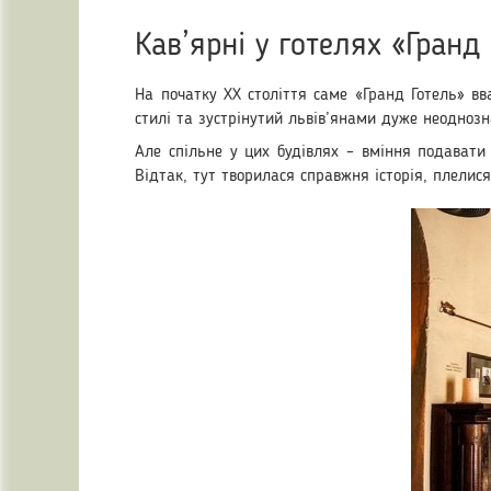
Кав’ярні у готелях «Гранд
На початку XX століття саме «Гранд Готель» вв
стилі та зустрінутий львів’янами дуже неодноз
Але спільне у цих будівлях – вміння подавати
Відтак, тут творилася справжня історія, плелис