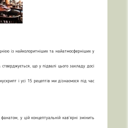
однією із найколоритніших та найатмосферніших у
 стверджується, що у підвалі цього закладу досі
ускрипт і усі 15 рецептів ми дізнаємося під час
 фанатом, у цій концептуальній кав’ярні змінить