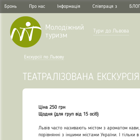
Бронь
Про нас
Інформація
Співпраця з
БЛО
Молодіжний
Тури до Львова
туризм
Екскурсії по Львову
ТЕАТРАЛІЗОВАНА ЕКСКУРСІЯ
Ціна 250 грн
Щодня (для груп від 15 осіб)
Львів часто називають містом з ароматом кави, 
порівнянні з іншими містами України. І тільки 