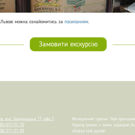
 Львові можна ознайомитись за
посиланням
.
Замовити екскурсію
ів, вул. Гайдамацька 11, офіс 7
Молодіжний туризм: Твій провідник
95) 011-77-70
Україну разом з нами: відвідай З
68) 311-31-00
обирай свій драйв!