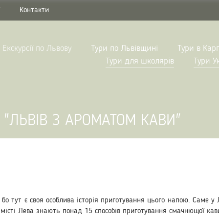
Г
Контакти
Екскурсії по Львову
Тури по Львівщині
Тури в Кар
Тури для школярів
Тури У
 "ЛЬВІВ З АРОМАТОМ КАВИ"
бо тут є своя особлива історія приготування цього напою. Саме у 
в місті Лева знають понад 15 способів приготування смачнющої кав