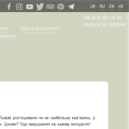
UK
RU
EN
HE
+38 (063) 307-45-66
показати всі телефони
пати
Тури в Закарпаття
країною
Львові розташовано чи не найбільше кав’ярень, у
и. Цікаво? Тоді вирушаємо на кавову екскурсію!