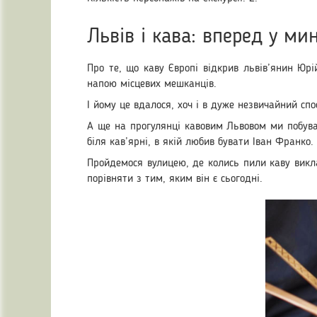
Львів і кава: вперед у ми
Про те, що каву Європі відкрив львів’янин Юрі
напою місцевих мешканців.
І йому це вдалося, хоч і в дуже незвичайний спос
А ще на прогулянці кавовим Львовом ми побуває
біля кав’ярні, в якій любив бувати Іван Франко.
Пройдемося вулицею, де колись пили каву викла
порівняти з тим, яким він є сьогодні.