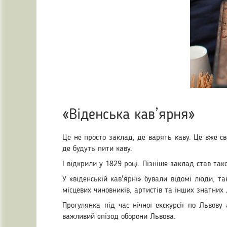
«Віденська кав’ярня»
Це не просто заклад, де варять каву. Це вже св
де будуть пити каву.
І відкрили у 1829 році. Пізніше заклад став так
У «віденській кав'ярні» бували відомі люди, т
місцевих чиновників, артистів та інших знатних
Прогулянка під час нічної екскурсії по Львов
важливий епізод оборони Львова.