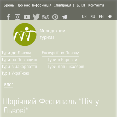
Бронь
Про нас
Інформація
Співпраця з
БЛОГ
Контакти
UK
RU
EN
HE
Молодіжний
туризм
Тури до Львова
Екскурсії по Львову
Тури по Львівщині
Тури в Карпати
Тури в Закарпаття
Тури для школярів
Тури Україною
БЛОГ
Щорічний Фестиваль "Ніч у
Львові"