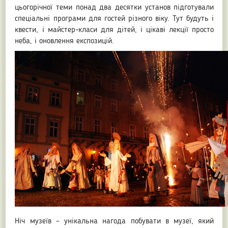
цьогорічної теми понад два десятки установ підготували
спеціальні програми для гостей різного віку. Тут будуть і
квести, і майстер-класи для дітей, і цікаві лекції просто
неба, і оновлення експозицій.
Ніч музеїв – унікальна нагода побувати в музеї, який