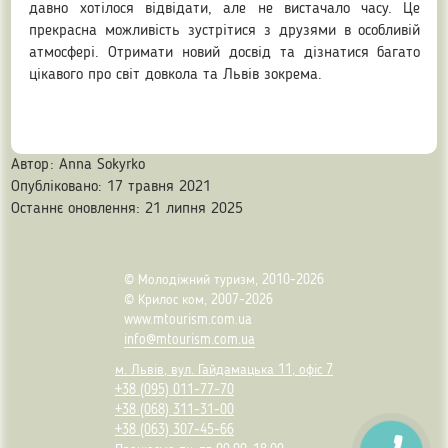
давно хотілося відвідати, але не вистачало часу. Це
прекрасна можливість зустрітися з друзями в особливій
атмосфері. Отримати новий досвід та дізнатися багато
цікавого про світ довкола та Львів зокрема.
Автор:
Anna Sokyrko
Опубліковано: 17 травня 2021
Останнє оновлення: 21 липня 2025
© Молодіжний туризм, 2010-2026
© Крилос ком, 2007-2026
www.mtourism.com.ua
info@mtourism.com.ua
м. Львів, вул. Гайдамацька 11, офіс 7
+38 (095) 011-77-70
+38 (068) 311-31-00
+38 (063) 307-45-66