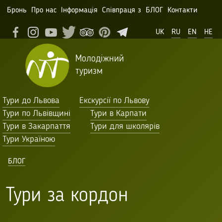
Бронь
Про нас
Інформація
Співпраця з
БЛОГ
Контакти
UK
RU
EN
HE
Молодіжний
туризм
Тури до Львова
Екскурсії по Львову
Тури по Львівщині
Тури в Карпати
Тури в Закарпаття
Тури для школярів
Тури Україною
БЛОГ
Тури за кордон