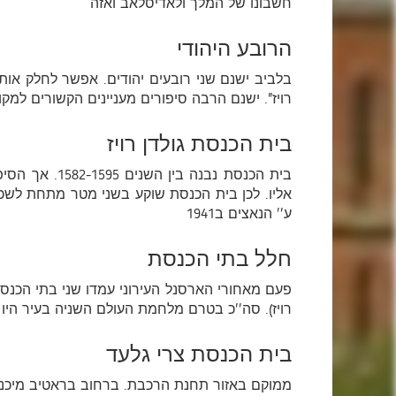
חשבונו של המלך ולאדיסלאב ואזה
הרובע היהודי
בלביב ישנם שני רובעים יהודים. אפשר לחלק אות
רויז". ישנם הרבה סיפורים מעניינים הקשורים למק
בית הכנסת גולדן רויז
בית הכנסת נב
אליו. לכן בית הכנסת שוקע בשני מטר מתחת לשכ
ע'' הנאצים ב1941
חלל בתי הכנסת
רויז). סה''כ בטרם מלחמת העולם השניה בעיר היו כ100 בתי כנסת ובתי תפיל
בית הכנסת צרי גלעד
ממוקם באזור תחנת הרכבת. ברחוב בראטיב מיכנובסק