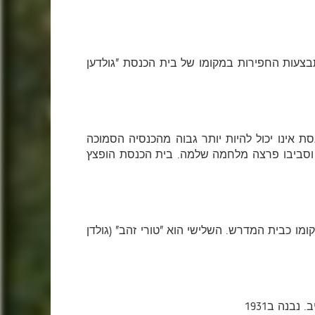
תבצעות החפירות במקומו של בית הכנסת "גולדען
 קבע שבית הכנסת אינו יכול להיות יותר גבוה מהכנסיה הסמוכה
 וסביבו פרצה מלחמה שלמה. בית הכנסת הופצץ
 הכנסת. הראשון שהכי וותיק ביניהם נבנה עוד במאה ה14. והשני הוקם במקומו כבית המדרש. השלישי הוא "טורי זהב" (גולדן
בנה ב1931