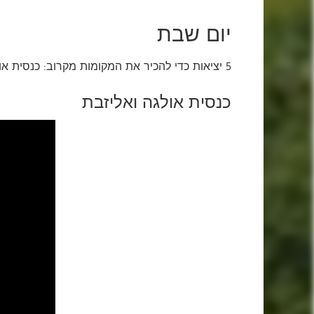
יום שבת
5 יציאות כדי להכיר את המקומות מקרוב: כנסית אולגה ואליזבת, סטפאן באנדרה, כנסית סנט ג'ורג', כיכר השוק, בית הקברות ליצ'אקובסקי, ויסוקי זאמוק (המצודה)
כנסית אולגה ואליזבת