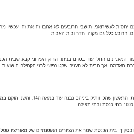
ם יחסית לעשירואני. תושבי הרובעים לא אהבו זה את זה. עכשיו מ
ום. הרובע כלל גם מקוה, חדר ובית האבות
נה בין השנים 1582-1595. אך הסיפור המעניינים החלו עוד בטרם בניתו. החוק העירוני
בת האדמה. אך הבית לא העניק שקט נפשי לבני הקהילה הישואית.
פעם מאחורי הארסנל העירוני עמדו שני בתי
ה.
יך. בית הכנסת שמר את הציורים האוטנתיים של מאוריציו גוטליב. נ