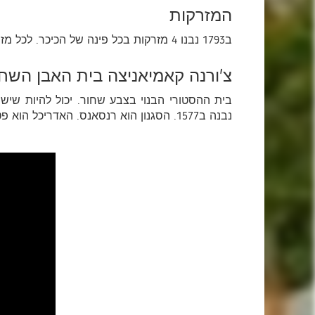
המזרקות
ב1793 נבנו 4 מזרקות בכל פינה של הכיכר. לכל מזרקה יש 8 צלעות. ובמרכז - פסלים של גיבורי המיתולוגיה העתיקה: נפטוןת אמפיטריטה, דיאנה, אדוניס
צ'ורנה קאמיאניצה בית האבן השח
בית ההסטורי הבנוי בצבע שחור. יכול להיות שי
נבנה ב1577. הסגנון הוא רנסאנס. האדריכל הוא פטרו קראסובסקי. היום כאן המוזאון ההסטורי של לביב