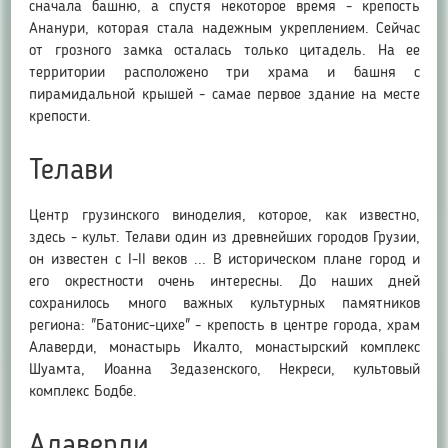
сначала башню, а спустя некоторое время - крепость
Ананури, которая стала надежным укреплением. Сейчас
от грозного замка осталась только цитадель. На ее
территории расположено три храма и башня с
пирамидальной крышей - самае первое здание на месте
крепости.
Телави
Центр грузинского виноделия, которое, как известно,
здесь - культ. Телави один из древнейших городов Грузии,
он известен с I-II веков ... В историческом плане город и
его окрестности очень интересны. До наших дней
сохранилось много важных культурных памятников
региона: "Батонис-цихе" - крепость в центре города, храм
Алаверди, монастырь Икалто, монастырский комплекс
Шуамта, Иоанна Зедазенского, Некреси, культовый
комплекс Бодбе.
Алаверди