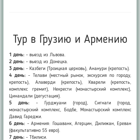
Тур в Грузию и Армению
1 день:
- выезд из Львова.
2 день:
- выезд из Донецка.
3 день:
- Казбеги (Троицкая церковь), Ананури (крепость).
4 день:
- Телави (местный рынок, экскурсия по городу,
крепость), Алаверди (крепость), Кварели (крепость,
комплекс гремит), Некрести (монастырский комплекс),
Цинандали (дегустация).
5 день:
- Гурджуани (город), Сигнаги (город,
монастырский комплекс, Бодбе, Монастырский комплекс
Давид Гареджи.
6 день:
- Армения: Гошаванк, Агерцин, Дилижан, Ереван
(факультативно 55 евро).
7 день:
- Тбилиси.