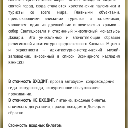
святынь христианского мира - Хитон Господень. Мцхета -
святой город, сюда стекаются христианские паломники и
туристы со всего мира. Главными объектами,
привлекающими внимание туристов и паломников,
являются: один из древнейших и почитаемых храмов -
собор Светицховели и старинный живописный монастырь
Джвари. Это уникальные и впечатляющие образцы
религиозной архитектуры средневекового Кавказа. Мцхета
и окрестности - архитектурно-исторический музей-
заповедник, внесенный в список Всемирного наследия
ЮНЕСКО.
В стоимость ВХОДИТ:
проезд автобусом, сопровождение
гида-экскурсовода, экскурсионное обслуживание,
проживание.
В стоимость НЕ ВХОДИТ:
питание, входные билеты,
стоимость дегустации, проезд поездом в Донецк и
обратно.
Стоимость входных билетов: