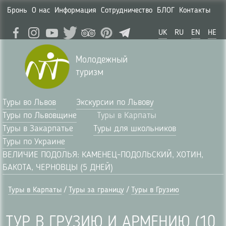
Бронь
О нас
Информация
Сотрудничество
БЛОГ
Контакты
UK
RU
EN
HE
Молодежный
туризм
Туры во Львов
Экскурсии по Львову
Туры по Львовщине
Туры в Карпаты
Туры в Закарпатье
Туры для школьников
Туры по Украине
ВЕЛИЧИЕ ПОДОЛЬЯ: КАМЕНЕЦ-ПОДОЛЬСКИЙ, ХОТИН,
БАКОТА, ЧЕРНОВЦЫ (5 ДНЕЙ)
Туры в Карпаты
/
Туры за границу
/
Туры в Грузию
ТУР В ГРУЗИЮ И АРМЕНИЮ (10