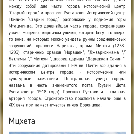
Все богатство достопримечательностей Тбилиси делят
между собой две части города исторический центр
"Старый город" и проспект Руставели. Исторический центр
Тбилиси "Старый город" расположен у подножия горы
Мтацминда. Это древнейшая часть города, сохранившая
узкие, мощеные кирпичом улочки, которые бегут то вверх,
то вниз, на которых можно увидеть руины средневековых
сооружений: крепости Нарикала, храма Метехи (1278-
1293), старинных храмов "Норашен", "Джварис-мама ","
Бетлемы "," Метехи ", дворец царицы "Дариджан Сачин ".
Эти сооружения датированы III-IV вв. Почти все здания в
историческом центре города - исторические или
культурные памятники. Центральная улица города
названа в честь знаменитого поэта Грузии Шота
Руставели (с 1918 года). Проспект Руставели - главная
артерия города. Строительство проспекта начали еще в
XIX веке при наместничестве князя Воронцова.
Мцхета