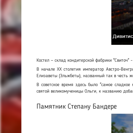
Костел — склад кондитерской фабрики "Свиточ" -
В начале ХХ столетия император Австро-Венгр
Елизаветы (Эльжбеты), названный так в честь ж
В советское время здесь было "самое сладкое 
святой великомученицы Ольги, к названию доба
Памятник Степану Бандере