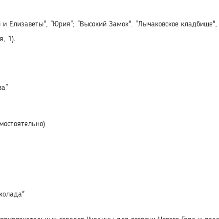
 и Елизаветы", "Юрия"; "Высокий Замок". "Лычаковское кладбище",
, 1).
ва"
мостоятельно)
колада"