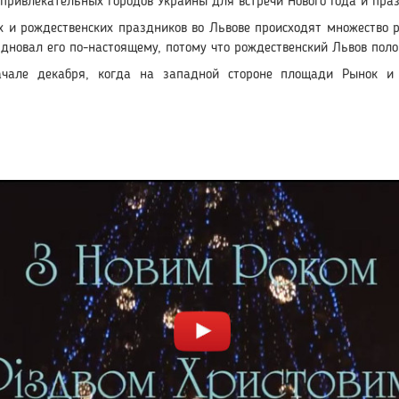
 привлекательных городов Украины для встречи Нового Года и пр
х и рождественских праздников во Львове происходят множество
здновал его по-настоящему, потому что рождественский Львов поло
ачале декабря, когда на западной стороне площади Рынок и 