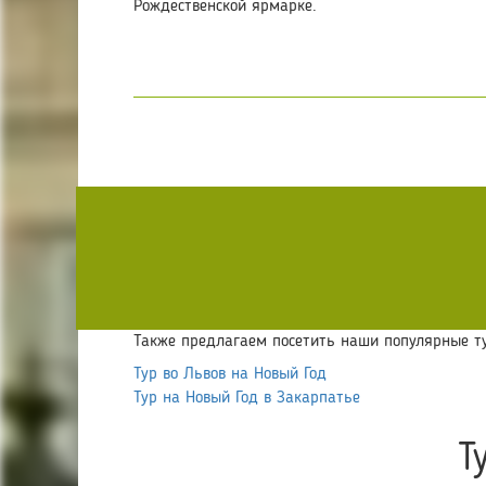
Рождественской ярмарке
.
Также предлагаем посетить наши популярные т
Тур во Львов на Новый Год
Тур на Новый Год в Закарпатье
Т