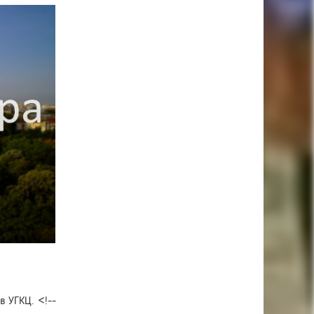
в УГКЦ. <!--