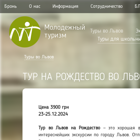
Бронь
О нас
Информация
Сотрудничество
Б
Молодежный
Туры во Львов
Э
туризм
Туры для школьн
Туры во Львов
ТУР НА РОЖДЕСТВО ВО ЛЬВ
Цена 3900 грн
23-25.12.2024
Тур во Львов на Рождество
— это хорошая в
интереснейших экскурсии по городу Львов. От