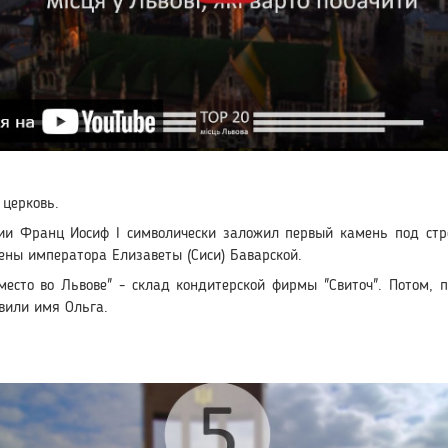
 церковь.
ии Франц Иосиф I символически заложил первый камень под стро
ены императора Елизаветы (Сиси) Баварской.
место во Львове" - склад кондитерской фирмы "Свиточ". Потом, 
вили имя Ольга.