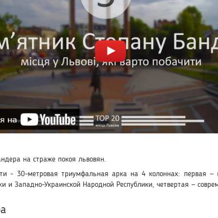
андера на страже покоя львовян.
сти - 30-метровая триумфальная арка на 4 колоннах: первая — 
ки и Западно-Украинской Народной Республики, четвертая — совре
ра