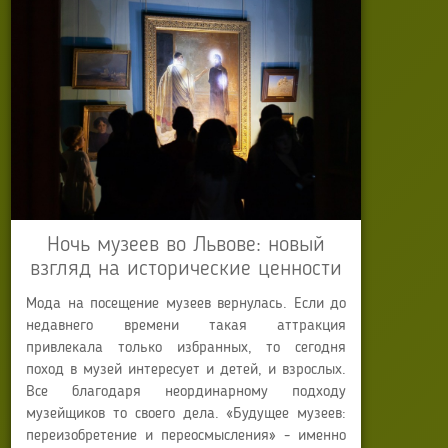
Ночь музеев во Львове: новый
взгляд на исторические ценности
Мода на посещение музеев вернулась. Если до
недавнего времени такая аттракция
привлекала только избранных, то сегодня
поход в музей интересует и детей, и взрослых.
Все благодаря неординарному подходу
музейщиков то своего дела. «Будущее музеев:
переизобретение и переосмысления» - именно