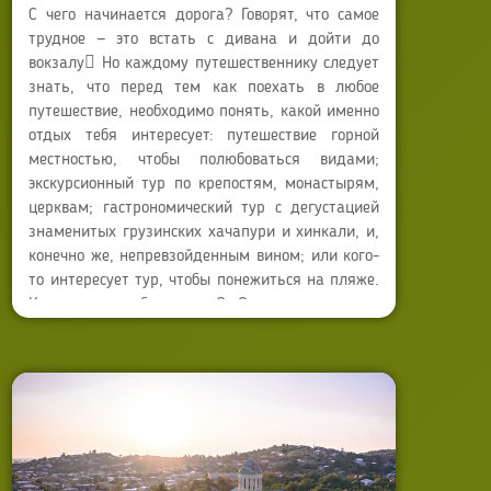
С чего начинается дорога? Говорят, что самое
трудное — это встать с дивана и дойти до
вокзалу Но каждому путешественнику следует
знать, что перед тем как поехать в любое
путешествие, необходимо понять, какой именно
отдых тебя интересует: путешествие горной
местностью, чтобы полюбоваться видами;
экскурсионный тур по крепостям, монастырям,
церквам; гастрономический тур с дегустацией
знаменитых грузинских хачапури и хинкали, и,
конечно же, непревзойденным вином; или кого-
то интересует тур, чтобы понежиться на пляже.
Как же это объединить? Одним махом мы
Автор:
Haj Iryna
решили убить всех зайцев и, охватив все наши
Опубликовано: 12 февраля 2014
прихоти, создали один тур, который состоялся
Обновлено: 21 июля 2025
в конце августа. А если вспомнить грузинскую
великодушие и гостеприимство, то путешествие
должна быть супер классной. И вот мы в пути!