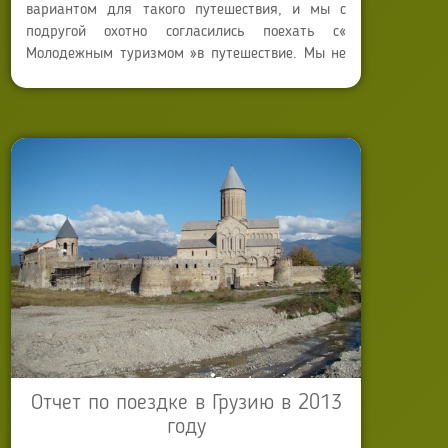
вариантом для такого путешествия, и мы с
подругой охотно согласились поехать с«
Молодежным туризмом »в путешествие. Мы не
раз с ними ездили, и поэтому когда услышали,
Автор:
Anna Sokyrko
что будет возможность увидеть воочию эту всю
Опубликовано: 12 марта 2014
средневековую романтику — не колебались ни
Обновлено: 21 июля 2025
минуты!
Отчет по поездке в Грузию в 2013
году