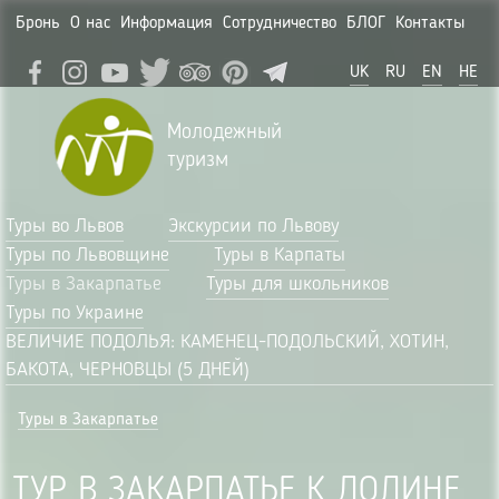
Бронь
О нас
Информация
Сотрудничество
БЛОГ
Контакты
UK
RU
EN
HE
Молодежный
туризм
Туры во Львов
Экскурсии по Львову
Туры по Львовщине
Туры в Карпаты
Туры в Закарпатье
Туры для школьников
Туры по Украине
ВЕЛИЧИЕ ПОДОЛЬЯ: КАМЕНЕЦ-ПОДОЛЬСКИЙ, ХОТИН,
БАКОТА, ЧЕРНОВЦЫ (5 ДНЕЙ)
Туры в Закарпатье
ТУР В ЗАКАРПАТЬЕ К ДОЛИНЕ