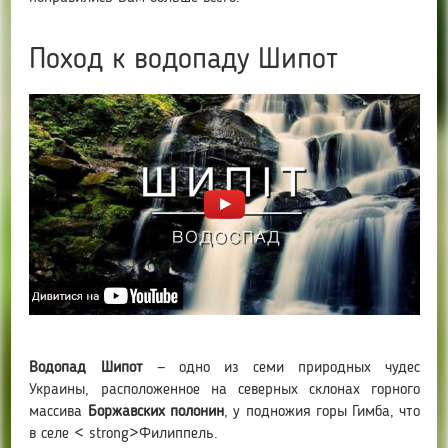
Поход к водопаду Шипот
Водопад Шипот
— одно из семи природных чудес
Украины, расположенное на северных склонах горного
массива
Боржавских полонин
, у подножия горы Гимба, что
в селе < strong>Филиппель.