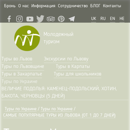
Бронь
О нас
Информация
Сотрудничество
БЛОГ
Контакты
UK
RU
EN
HE
Молодежный
туризм
Туры во Львов
Экскурсии по Львову
Туры по Львовщине
Туры в Карпаты
Туры в Закарпатье
Туры для школьников
Туры по Украине
ВЕЛИЧИЕ ПОДОЛЬЯ: КАМЕНЕЦ-ПОДОЛЬСКИЙ, ХОТИН,
БАКОТА, ЧЕРНОВЦЫ (5 ДНЕЙ)
Туры по Украине
/
Туры по Украине
/
САМЫЕ ПОПУЛЯРНЫЕ ТУРЫ ИЗ ЛЬВОВА (ОТ 1 ДО 7 ДНЕЙ)