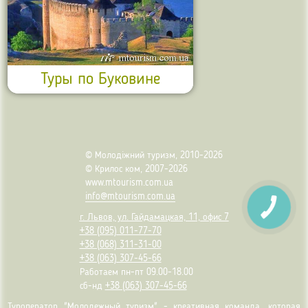
Туры по Буковине
© Молодіжний туризм, 2010-2026
© Крилос ком, 2007-2026
www.mtourism.com.ua
info@mtourism.com.ua
г. Львов, ул. Гайдамацкая, 11, офис 7
+38 (095) 011-77-70
+38 (068) 311-31-00
+38 (063) 307-45-66
Работаем пн-пт 09.00-18.00
сб-нд
+38 (063) 307-45-66
Туроператор "Молодежный туризм" - креативная команда, которая