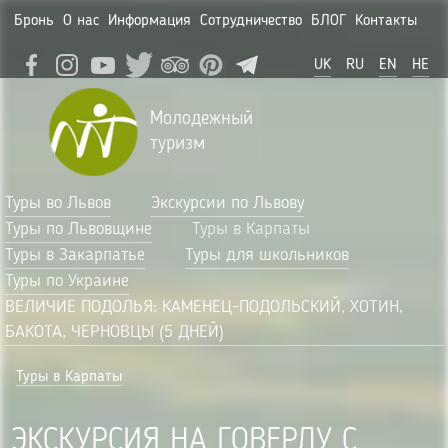
Бронь
О нас
Информация
Сотрудничество
БЛОГ
Контакты
UK
RU
EN
HE
Молодежный
туризм
Туры во Львов
Экскурсии по Львову
Туры по Львовщине
Туры в Карпаты
Туры в Закарпатье
Туры для школьников
Туры по Украине
ВЕЛИЧИЕ ПОДОЛЬЯ: КАМЕНЕЦ-ПОДОЛЬСКИЙ, ХОТИН,
БАКОТА, ЧЕРНОВЦЫ (5 ДНЕЙ)
Туры в Карпаты
ЭКСКУРСИЯ НА ГОВЕРЛУ С