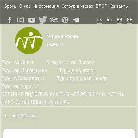
Бронь
О нас
Информация
Сотрудничество
БЛОГ
Контакты
UK
RU
EN
HE
Молодежный
туризм
Туры во Львов
Экскурсии по Львову
Туры по Львовщине
Туры в Карпаты
Туры в Закарпатье
Туры для школьников
Туры по Украине
ВЕЛИЧИЕ ПОДОЛЬЯ: КАМЕНЕЦ-ПОДОЛЬСКИЙ, ХОТИН,
БАКОТА, ЧЕРНОВЦЫ (5 ДНЕЙ)
О нас
/
Отзывы